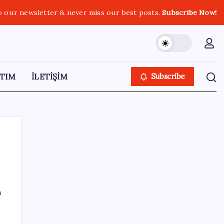
o our newsletter & never miss our best posts.
Subscribe Now!
TIM
İLETİŞİM
Subscribe
SON YAZILAR
ı
Bakan Kurum: Bu işler ahbap çavuş ilişkisiyle
yürümez