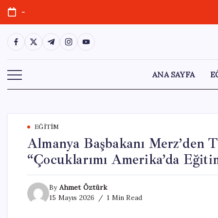
Skip
-
to
content
https://www.facebook.com/
https://twitter.com/
https://t.me/
https://www.instagram.com/
https://youtube.com/
ANA SAYFA
E
EĞITIM
Almanya Başbakanı Merz’den T
“Çocuklarımı Amerika’da Eği
By
Ahmet Öztürk
15 Mayıs 2026
1 Min Read