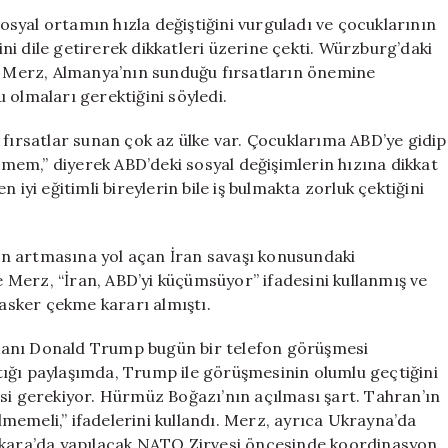
Üzen
syal ortamın hızla değiştiğini vurguladı ve çocuklarının
Açıklamalar:
i dile getirerek dikkatleri üzerine çekti. Würzburg’daki
“Çocuklarımı
en Merz, Almanya’nın sunduğu fırsatların önemine
Amerika’da
 olmaları gerektiğini söyledi.
Eğitime
Göndermem”
rsatlar sunan çok az ülke var. Çocuklarıma ABD’ye gidip
için
etmem,” diyerek ABD’deki sosyal değişimlerin hızına dikkat
 iyi eğitimli bireylerin bile iş bulmakta zorluk çektiğini
imin artmasına yol açan İran savaşı konusundaki
Merz, “İran, ABD’yi küçümsüyor” ifadesini kullanmış ve
sker çekme kararı almıştı.
kanı Donald Trump bugün bir telefon görüşmesi
ığı paylaşımda, Trump ile görüşmesinin olumlu geçtiğini
esi gerekiyor. Hürmüz Boğazı’nın açılması şart. Tahran’ın
ilmemeli,” ifadelerini kullandı. Merz, ayrıca Ukrayna’da
Ankara’da yapılacak NATO Zirvesi öncesinde koordinasyon