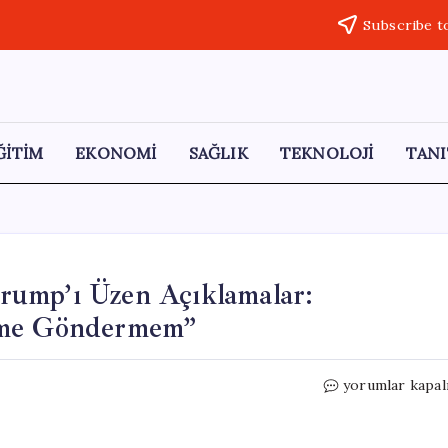
Subscribe t
ĞİTİM
EKONOMİ
SAĞLIK
TEKNOLOJİ
TANI
rump’ı Üzen Açıklamalar:
time Göndermem”
Almanya
yorumlar kapal
Başbakanı
Merz’den
Trump’ı