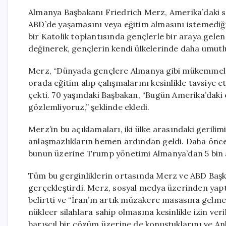
Almanya Başbakanı Friedrich Merz, Amerika’daki so
ABD’de yaşamasını veya eğitim almasını istemediğin
bir Katolik toplantısında gençlerle bir araya gel
değinerek, gençlerin kendi ülkelerinde daha umutlu
Merz, “Dünyada gençlere Almanya gibi mükemmel fı
orada eğitim alıp çalışmalarını kesinlikle tavsiye 
çekti. 70 yaşındaki Başbakan, “Bugün Amerika’daki en
gözlemliyoruz,” şeklinde ekledi.
Merz’in bu açıklamaları, iki ülke arasındaki geril
anlaşmazlıkların hemen ardından geldi. Daha önce 
bunun üzerine Trump yönetimi Almanya’dan 5 bin a
Tüm bu gerginliklerin ortasında Merz ve ABD Baş
gerçekleştirdi. Merz, sosyal medya üzerinden yapt
belirtti ve “İran’ın artık müzakere masasına gelm
nükleer silahlara sahip olmasına kesinlikle izin ver
barışçıl bir çözüm üzerine de konuştuklarını ve 