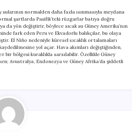
ey sularının normalden daha fazla ısınmasıyla meydana
Normal şartlarda Pasifik’teki rüzgarlar batıya doğru
ya da yön değiştirir, böylece sıcak su Güney Amerika’nın
minde fark eden Peru ve Ekvadorlu balıkçılar, bu olaya
tir. El Niño nedeniyle küresel sıcaklık ortalamaları
ın kaydedilmesine yol açar. Hava akımları değiştiğinden,
r bir bölgesi kuraklıkla sarsılabilir. Özellikle Güney
irken; Avustralya, Endonezya ve Güney Afrika’da şiddetli