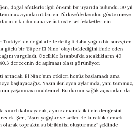
30
, doğal afetlerle ilgili önemli bir uyarıda bulundu. 30 yıl
Yıl
, temmuz ayından itibaren Türkiye’de kendini göstermeye
Sonra
rlarının kırılmasına ve üst üste sel felaketlerinin
‘Süper
El
Nino’
e Türkiye’nin doğal afetlerle ilgili daha yoğun bir süreçten
Geliyor
 güçlü bir ‘Süper El Nino’ olayı beklediğini ifade eden
için
ğını vurguladı. Özellikle İstanbul’da sıcaklıkların 40
40.3 derecenin de aşılması olası görünüyor.
ddeti artacak. El Nino’nun etkileri henüz başlamadı ama
meye başlayacağız. Yazın ilerleyen aylarında, yani temmuz
larının yaşanması muhtemel. Bu durum sağlık açısından da
ıyla sınırlı kalmayacak, aynı zamanda iklimin dengesini
recek. Şen, “Aşırı yağışlar ve seller de kuraklık demek.
 olarak toprakta su birikintisi oluşturmaz” şeklinde