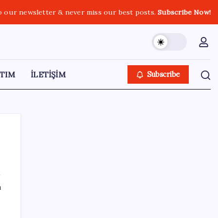
o our newsletter & never miss our best posts.
Subscribe Now!
TIM
İLETİŞİM
Subscribe
SON YAZILAR
ı
İklim zirvesi de milyarlar yutacak