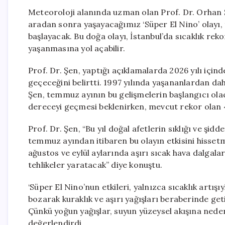
Meteoroloji alanında uzman olan Prof. Dr. Orhan Şen
aradan sonra yaşayacağımız ‘Süper El Nino’ olayı
başlayacak. Bu doğa olayı, İstanbul’da sıcaklık reko
yaşanmasına yol açabilir.
Prof. Dr. Şen, yaptığı açıklamalarda 2026 yılı içind
geçeceğini belirtti. 1997 yılında yaşananlardan daha
Şen, temmuz ayının bu gelişmelerin başlangıcı olaca
dereceyi geçmesi beklenirken, mevcut rekor olan 
Prof. Dr. Şen, “Bu yıl doğal afetlerin sıklığı ve şi
temmuz ayından itibaren bu olayın etkisini hisset
ağustos ve eylül aylarında aşırı sıcak hava dalga
tehlikeler yaratacak” diye konuştu.
‘Süper El Nino’nun etkileri, yalnızca sıcaklık artış
bozarak kuraklık ve aşırı yağışları beraberinde geti
Çünkü yoğun yağışlar, suyun yüzeysel akışına neden
değerlendirdi.