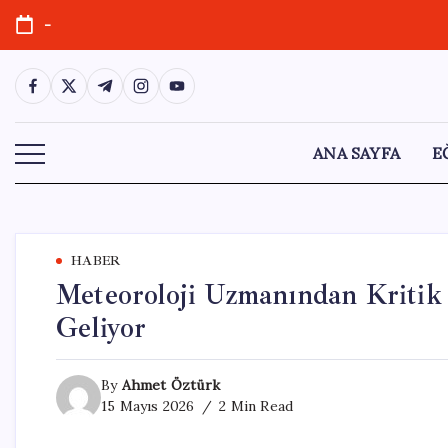
Skip
-
to
content
https://www.facebook.com/
https://twitter.com/
https://t.me/
https://www.instagram.com/
https://youtube.com/
ANA SAYFA
E
HABER
Meteoroloji Uzmanından Kritik 
Geliyor
By
Ahmet Öztürk
15 Mayıs 2026
2 Min Read