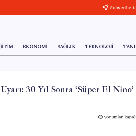
Subscribe t
ĞİTİM
EKONOMİ
SAĞLIK
TEKNOLOJİ
TANI
Uyarı: 30 Yıl Sonra ‘Süper El Nino’
Meteoroloji
yorumlar kapal
Uzmanından
Kritik
Uyarı: