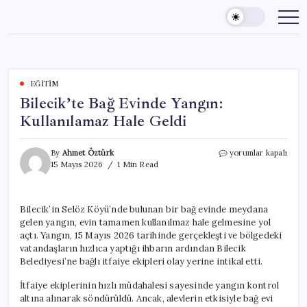
Skip
to
content
EĞITIM
Bilecik’te Bağ Evinde Yangın:
Kullanılamaz Hale Geldi
Bilecik’te
By
Ahmet Öztürk
yorumlar kapalı
Bağ
15 Mayıs 2026
1 Min Read
Evinde
Yangın:
Kullanılamaz
Bilecik’in Selöz Köyü’nde bulunan bir bağ evinde meydana
Hale
gelen yangın, evin tamamen kullanılmaz hale gelmesine yol
Geldi
için
açtı. Yangın, 15 Mayıs 2026 tarihinde gerçekleşti ve bölgedeki
vatandaşların hızlıca yaptığı ihbarın ardından Bilecik
Belediyesi’ne bağlı itfaiye ekipleri olay yerine intikal etti.
İtfaiye ekiplerinin hızlı müdahalesi sayesinde yangın kontrol
altına alınarak söndürüldü. Ancak, alevlerin etkisiyle bağ evi