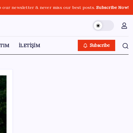
o our newsletter & never miss our best posts.
Subscribe Now!
TIM
İLETİŞİM
Subscribe
SON YAZILAR
Bakan Kurum: Bu işler ahbap çavuş ilişkisiyle
yürümez