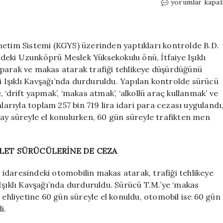
Yer:
yorumlar kapal
Edirne!
Otomobille
drift
yapan
netim Sistemi (KGYS) üzerinden yaptıkları kontrolde B.D.
ve
eki Uzunköprü Meslek Yüksekokulu önü, İtfaiye Işıklı
makas
parak ve makas atarak trafiği tehlikeye düşürdüğünü
atan
yi Işıklı Kavşağı’nda durduruldu. Yapılan kontrolde sürücü
alkollü
e, ‘drift yapmak’, ‘makas atmak’, ‘alkollü araç kullanmak’ ve
sürücüye
rıyla toplam 257 bin 719 lira idari para cezası uygulandı
257
10 ay süreyle el konulurken, 60 gün süreyle trafikten men
bin
lira
ceza
için
LET SÜRÜCÜLERİNE DE CEZA
idaresindeki otomobilin makas atarak, trafiği tehlikeye
Işıklı Kavşağı’nda durduruldu. Sürücü T.M.’ye ‘makas
 ehliyetine 60 gün süreyle el konuldu, otomobil ise 60 gün
i.