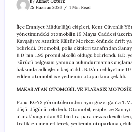
By
Ahmet Öztürk
25 Haziran 2026
1 Min Read
İlçe Emniyet Müdürlüğü ekipleri, Kent Güvenlik Yö
yönetimindeki otomobilin 19 Mayıs Caddesi üzerind
Kavşağı ve Atatürk Kültür Merkezi önünde drift ya
belirledi. Otomobil, polis ekipleri tarafından Sana
B.D.’nin 1.95 promil alkollü olduğu belirlendi. B.D.’y
‘sürücü belgesini yanında bulundurmamak suçlamala
hakkında adli işlem başlatıldı. B.D.’nin ehliyetine 
edilen otomobil ise yediemin otoparkına çekildi.
MAKAS ATAN OTOMOBİL VE PLAKASIZ MOTOSİK
Polis, KGYS görüntülerinden aynı güzergahta T.M. 
düşürdüğünü belirledi. Otomobil, ekiplerce Sanayi 
atmak’ suçundan 90 bin lira para cezası kesilirken,
trafikten men edilerek, yediemin otoparkına çekild