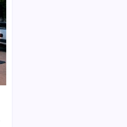
Erdoğan’dan ‘Mekke Ortak Savunma
Anlaşması’ açıklaması: ‘Hiçbir ülkeyi hedef
almıyor’
Çıkarılabilir Bataryalı Telefonlar Geri
Dönüyor
2026 AÖL 3. Dönem sınav sonuçları ne
zaman açıklanacak? Açık Öğretim Lisesi
sınav sonuçları nasıl ve nereden öğrenilir?
Türkiye, Suudi Arabistan ve Pakistan üçlü
savunma anlaşması imzaladı
Baş dönmesi şikayetiyle hastaneye gitti:
Literatüre geçti: Türkiye’de ilk
‘Birazdan evinize gelecekler’ mesajını
görünce hayatı karardı
Döviz cinsi ticari kredilerde tarihi rekor
İran, anlaşmada ABD ve İsrail gemilerine
yasak istiyor