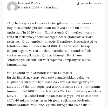
xAI,
By
Ahmet Öztürk
yorumlar kapalı
Grok’un
13 Haziran 2026
1 Min Read
Eğitimi
İçin
Aylarca
xAI, Grok yapay zeka modelinin eğitim sürecinde uzun süre
Claude
boyunca Claude çıktılarından mı faydalandı? Bu durum,
Verilerini
Mi
Anthropic’in 2026 yılının Şubat ayında Çin merkezli yapay
Kullandı?
zeka firmalarına yönelik yaptığı ciddi suçlamaları akıllara
için
getiriyor. O dönemde Anthropic, DeepSeek, Moonshot AI ve
MiniMax isimli firmaların 24.000’den fazla sahte hesap
oluşturduğunu ve Claude ile toplamda 16 milyondan fazla
etkileşim gerçekleştirdiğini açıklamıştı. Bu durumu
“endüstriyel ölçekli” bir veri toplama kampanyası olarak
tanımlamıştı.
xAI ile Anthropic Arasındaki Tuhaf Ortaklık
Bu tür ifşaatlar, yapay zeka sektöründe dikkat çekici ve
alışılmadık bir iş birliğini daha da karmaşık hale getiriyor.
Mayıs 2026’da Anthropic, xAI’a ait Colossus 1 veri merkezinin
tümünü —220.000’den fazla Nvidia GPU’su— 1,25 milyar dolara
Mayıs 2029’a kadar kiralama anlaşması yaptı. Bu anlaşmanın,
xAI’a 40 milyar doları aşan bir gelir sağlaması bekleniyor.
Bunun yanında, xAI kendi eğitim süreçlerini Colossus 2