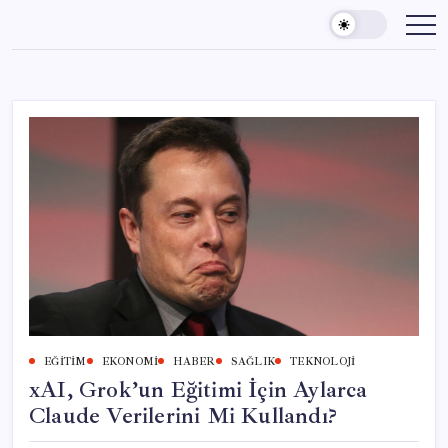
Skip
to
content
EĞITIM
EKONOMI
HABER
SAĞLIK
TEKNOLOJI
xAI, Grok’un Eğitimi İçin Aylarca
Claude Verilerini Mi Kullandı?