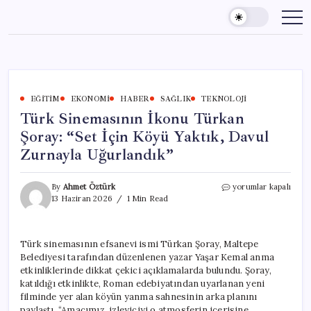
Skip
to
content
EĞITIM
EKONOMI
HABER
SAĞLIK
TEKNOLOJI
Türk Sinemasının İkonu Türkan
Şoray: “Set İçin Köyü Yaktık, Davul
Zurnayla Uğurlandık”
Türk
By
Ahmet Öztürk
yorumlar kapalı
Sinemasının
13 Haziran 2026
1 Min Read
İkonu
Türkan
Şoray:
Türk sinemasının efsanevi ismi Türkan Şoray, Maltepe
“Set
Belediyesi tarafından düzenlenen yazar Yaşar Kemal anma
İçin
Köyü
etkinliklerinde dikkat çekici açıklamalarda bulundu. Şoray,
Yaktık,
katıldığı etkinlikte, Roman edebiyatından uyarlanan yeni
Davul
filminde yer alan köyün yanma sahnesinin arka planını
Zurnayla
paylaştı. “Amacımız, izleyiciyi o atmosferin içerisine