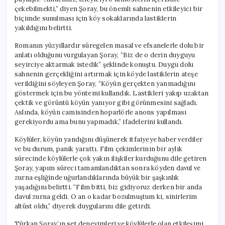
Uğurlandık”
çekebilmekti,” diyen Şoray, bu önemli sahnenin etkileyici bir
için
biçimde sunulması için köy sokaklarında lastiklerin
yakıldığını belirtti.
Romanın yüzyıllardır süregelen masal ve efsanelerle dolu bir
anlatı olduğunu vurgulayan Şoray, “Biz de o derin duyguyu
seyirciye aktarmak istedik” şeklinde konuştu. Duygu dolu
sahnenin gerçekliğini artırmak için köyde lastiklerin ateşe
verildiğini söyleyen Şoray, “Köyün gerçekten yanmadığını
göstermek için bu yöntemi kullandık. Lastikleri yakıp uzaktan
çektik ve görüntü köyün yanıyor gibi görünmesini sağladı.
Aslında, köyün camisinden hoparlörle anons yapılması
gerekiyordu ama bunu yapmadık,” ifadelerini kullandı.
Köylüler, köyün yandığını düşünerek itfaiyeye haber verdiler
ve bu durum, panik yarattı. Film çekimlerinin bir aylık
sürecinde köylülerle çok yakın ilişkiler kurduğunu dile getiren
Şoray, yapım süreci tamamlandıktan sonra köyden davul ve
zurna eşliğinde uğurlandıklarında büyük bir şaşkınlık
yaşadığını belirtti. “Film bitti, biz gidiyoruz derken bir anda
davul zurna geldi. O an o kadar bozulmuştum ki, sinirlerim
altüst oldu,” diyerek duygularını dile getirdi.
Türkan Şoray’ın set deneyimleri ve köylülerle olan etkileşimi,