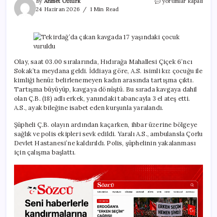
Tekirdağ’da
By
Ahmet Öztürk
yorumlar kapalı
çıkan
24 Haziran 2026
1 Min Read
kavgada
17
yaşındaki
çocuk
vuruldu
için
Olay, saat 03.00 sıralarında, Hıdırağa Mahallesi Çiçek 6’ncı
Sokak’ta meydana geldi. İddiaya göre, A.S. isimli kız çocuğu ile
kimliği henüz belirlenemeyen kadın arasında tartışma çıktı.
Tartışma büyüyüp, kavgaya dönüştü. Bu sırada kavgaya dahil
olan Ç.B. (18) adlı erkek, yanındaki tabancayla 3 el ateş etti.
A.S., ayak bileğine isabet eden kurşunla yaralandı.
Şüpheli Ç.B. olayın ardından kaçarken, ihbar üzerine bölgeye
sağlık ve polis ekipleri sevk edildi. Yaralı A.S., ambulansla Çorlu
Devlet Hastanesi’ne kaldırıldı. Polis, şüphelinin yakalanması
için çalışma başlattı.