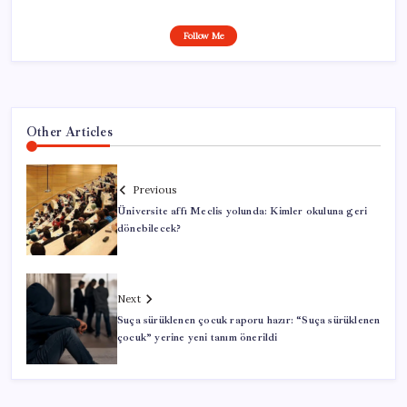
Follow Me
Other Articles
Previous
Üniversite affı Meclis yolunda: Kimler okuluna geri
dönebilecek?
Next
Suça sürüklenen çocuk raporu hazır: “Suça sürüklenen
çocuk” yerine yeni tanım önerildi