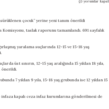
Suça
yorumlar kapal
sürüklenen
çocuk
raporu
hazır:
“Suça
a Komisyonu, taslak raporunu tamamlandı. 691 sayfalık
sürüklenen
çocuk”
yerine
ırlaşmış yaralama suçlarında 12-15 ve 15-18 yaş
yeni
tanım
i.
önerildi
için
arda üst sınırın, 12-15 yaş aralığında 15 yıldan 18 yıla,
 önerildi.
rubunda 7 yıldan 9 yıla, 15-18 yaş grubunda ise 12 yıldan 15
 infaza kapalı ceza infaz kurumlarına gönderilmesi de