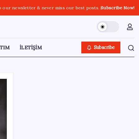
o our newsletter & never miss our best posts.
Subscribe Now!
TIM
İLETİŞİM
Subscribe
SON YAZILAR
Çıkarılabilir Bataryalı Telefonlar Geri
Dönüyor