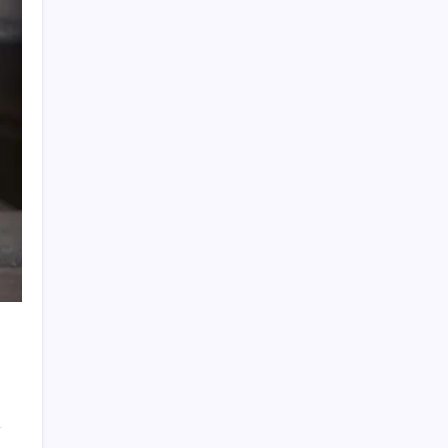
2026 AÖL 3. Dönem sınav sonuçları ne
zaman açıklanacak? Açık Öğretim Lisesi
sınav sonuçları nasıl ve nereden öğrenilir?
Türkiye, Suudi Arabistan ve Pakistan üçlü
savunma anlaşması imzaladı
Baş dönmesi şikayetiyle hastaneye gitti:
Literatüre geçti: Türkiye’de ilk
‘Birazdan evinize gelecekler’ mesajını
görünce hayatı karardı
Döviz cinsi ticari kredilerde tarihi rekor
İran, anlaşmada ABD ve İsrail gemilerine
yasak istiyor
Son dakika… Kuşadası Belediyesi’ne üçüncü
dalga operasyon: Bülent Tezcan’ın kızı ve
damadı dahil çok sayıda gözaltı!
Çin pazarını altüst etmişti: Otomotiv devi
Avrupa’ya açıldı