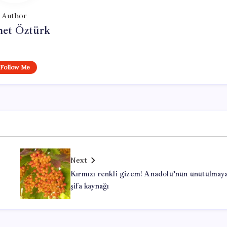
Author
et Öztürk
Follow Me
Next
Kırmızı renkli gizem! Anadolu’nun unutulmay
şifa kaynağı