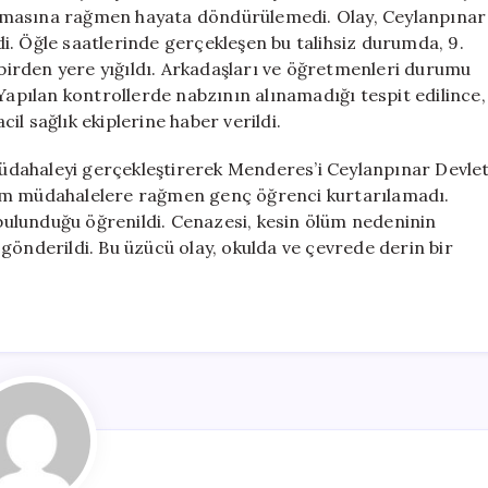
Öğrenci
lmasına rağmen hayata döndürülemedi. Olay, Ceylanpınar
Hayatını
i. Öğle saatlerinde gerçekleşen bu talihsiz durumda, 9.
Kaybetti
irden yere yığıldı. Arkadaşları ve öğretmenleri durumu
için
 Yapılan kontrollerde nabzının alınamadığı tespit edilince,
l sağlık ekiplerine haber verildi.
 müdahaleyi gerçekleştirerek Menderes’i Ceylanpınar Devle
tüm müdahalelere rağmen genç öğrenci kurtarılamadı.
ulunduğu öğrenildi. Cenazesi, kesin ölüm nedeninin
gönderildi. Bu üzücü olay, okulda ve çevrede derin bir