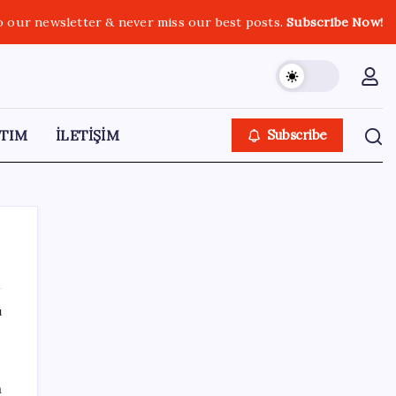
o our newsletter & never miss our best posts.
Subscribe Now!
TIM
İLETİŞİM
Subscribe
ı
SON YAZILAR
Electronic Arts Satıldı
n