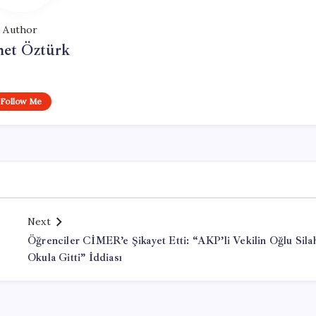
Author
et Öztürk
Follow Me
Next
Öğrenciler CİMER’e Şikayet Etti: “AKP’li Vekilin Oğlu Sila
Okula Gitti” İddiası