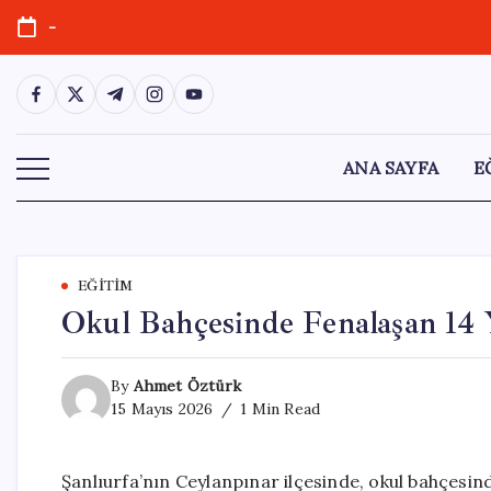
Skip
-
to
content
https://www.facebook.com/
https://twitter.com/
https://t.me/
https://www.instagram.com/
https://youtube.com/
ANA SAYFA
E
EĞITIM
Okul Bahçesinde Fenalaşan 14 
By
Ahmet Öztürk
15 Mayıs 2026
1 Min Read
Şanlıurfa’nın Ceylanpınar ilçesinde, okul bahçesin