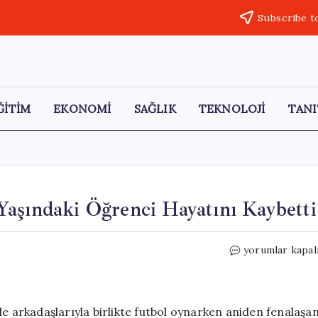
Subscribe t
ĞİTİM
EKONOMİ
SAĞLIK
TEKNOLOJİ
TANI
Yaşındaki Öğrenci Hayatını Kaybetti
Okul
yorumlar kapal
Bahçesinde
Fenalaşan
14
Yaşındaki
de arkadaşlarıyla birlikte futbol oynarken aniden fenalaşa