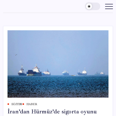
Skip
to
content
EĞITIM
HABER
İran’dan Hürmüz’de sigorta oyunu