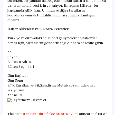
sürerken, bir yandan da bölgede mahsur kalan 11 binden fazla
denizcinin tahliyesi için çalışılıyor. Birleşmiş Milletler bu
kapsamda ABD, İran, Umman ve diğer tarafların
koordinasyonuyla bir tahliye operasyonu planlandığını
duyurdu.
Haber Bültenleri ve E-Posta Tercihleri
Türkiye ve dünyadaki en güncel gelişmelerden haberdar
olmak için, bültenlerin gönderileceği e-posta adresini girin.
Ad
Soyadı
E-Posta Adresi
Bülten Seçimleri
Gün Başlıyor
Gün Sonu
ETK Kuralları ve Bilgilendirme Metnikapsamında onay
veriyorum.
Abone Ol
Keşfetmeye Devam et
The post
İran’dan Hürmüz’de sigorta oyunu
appeared first on