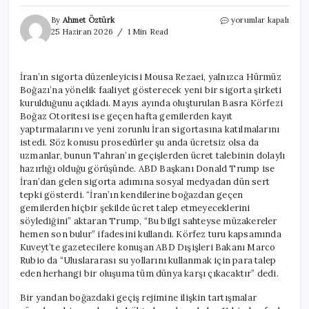
İran’dan
By
Ahmet Öztürk
yorumlar kapalı
Hürmüz’de
25 Haziran 2026
1 Min Read
sigorta
oyunu
için
İran’ın sigorta düzenleyicisi Mousa Rezaei, yalnızca Hürmüz
Boğazı’na yönelik faaliyet gösterecek yeni bir sigorta şirketi
kurulduğunu açıkladı. Mayıs ayında oluşturulan Basra Körfezi
Boğaz Otoritesi ise geçen hafta gemilerden kayıt
yaptırmalarını ve yeni zorunlu İran sigortasına katılmalarını
istedi. Söz konusu prosedürler şu anda ücretsiz olsa da
uzmanlar, bunun Tahran’ın geçişlerden ücret talebinin dolaylı
hazırlığı olduğu görüşünde. ABD Başkanı Donald Trump ise
İran’dan gelen sigorta adımına sosyal medyadan dün sert
tepki gösterdi. “İran’ın kendilerine boğazdan geçen
gemilerden hiçbir şekilde ücret talep etmeyeceklerini
söylediğini” aktaran Trump, “Bu bilgi sahteyse müzakereler
hemen son bulur” ifadesini kullandı. Körfez turu kapsamında
Kuveyt’te gazetecilere konuşan ABD Dışişleri Bakanı Marco
Rubio da “Uluslararası su yollarını kullanmak için para talep
eden herhangi bir oluşuma tüm dünya karşı çıkacaktır” dedi.
Bir yandan boğazdaki geçiş rejimine ilişkin tartışmalar