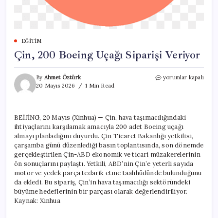
EĞITIM
Çin, 200 Boeing Uçağı Siparişi Veriyor
Çin,
By
Ahmet Öztürk
yorumlar kapalı
200
20 Mayıs 2026
1 Min Read
Boeing
Uçağı
Siparişi
BEİJİNG, 20 Mayıs (Xinhua) — Çin, hava taşımacılığındaki
Veriyor
ihtiyaçlarını karşılamak amacıyla 200 adet Boeing uçağı
için
almayı planladığını duyurdu. Çin Ticaret Bakanlığı yetkilisi,
çarşamba günü düzenlediği basın toplantısında, son dönemde
gerçekleştirilen Çin-ABD ekonomik ve ticari müzakerelerinin
ön sonuçlarını paylaştı. Yetkili, ABD’nin Çin’e yeterli sayıda
motor ve yedek parça tedarik etme taahhüdünde bulunduğunu
da ekledi. Bu sipariş, Çin’in hava taşımacılığı sektöründeki
büyüme hedeflerinin bir parçası olarak değerlendiriliyor.
Kaynak: Xinhua