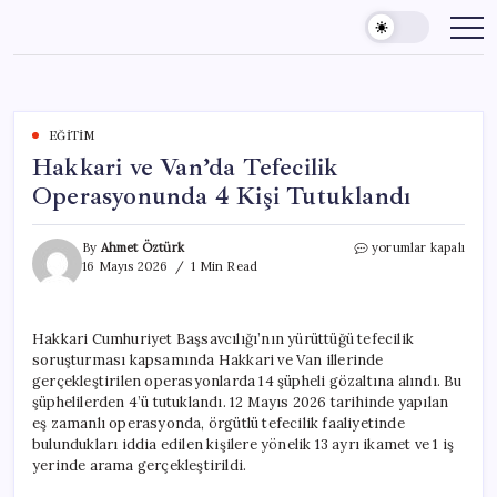
Skip
to
content
EĞITIM
Hakkari ve Van’da Tefecilik
Operasyonunda 4 Kişi Tutuklandı
Hakkari
By
Ahmet Öztürk
yorumlar kapalı
ve
16 Mayıs 2026
1 Min Read
Van’da
Tefecilik
Operasyonunda
Hakkari Cumhuriyet Başsavcılığı’nın yürüttüğü tefecilik
4
soruşturması kapsamında Hakkari ve Van illerinde
Kişi
Tutuklandı
gerçekleştirilen operasyonlarda 14 şüpheli gözaltına alındı. Bu
için
şüphelilerden 4’ü tutuklandı. 12 Mayıs 2026 tarihinde yapılan
eş zamanlı operasyonda, örgütlü tefecilik faaliyetinde
bulundukları iddia edilen kişilere yönelik 13 ayrı ikamet ve 1 iş
yerinde arama gerçekleştirildi.