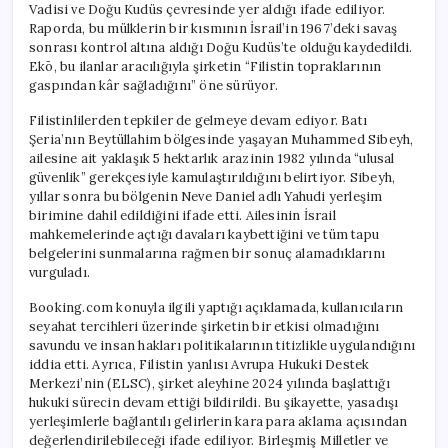
Vadisi ve Doğu Kudüs çevresinde yer aldığı ifade ediliyor.
Raporda, bu mülklerin bir kısmının İsrail’in 1967’deki savaş
sonrası kontrol altına aldığı Doğu Kudüs’te olduğu kaydedildi.
Ekō, bu ilanlar aracılığıyla şirketin “Filistin topraklarının
gaspından kâr sağladığını” öne sürüyor.
Filistinlilerden tepkiler de gelmeye devam ediyor. Batı
Şeria’nın Beytüllahim bölgesinde yaşayan Muhammed Sibeyh,
ailesine ait yaklaşık 5 hektarlık arazinin 1982 yılında “ulusal
güvenlik” gerekçesiyle kamulaştırıldığını belirtiyor. Sibeyh,
yıllar sonra bu bölgenin Neve Daniel adlı Yahudi yerleşim
birimine dahil edildiğini ifade etti. Ailesinin İsrail
mahkemelerinde açtığı davaları kaybettiğini ve tüm tapu
belgelerini sunmalarına rağmen bir sonuç alamadıklarını
vurguladı.
Booking.com konuyla ilgili yaptığı açıklamada, kullanıcıların
seyahat tercihleri üzerinde şirketin bir etkisi olmadığını
savundu ve insan hakları politikalarının titizlikle uygulandığını
iddia etti. Ayrıca, Filistin yanlısı Avrupa Hukuki Destek
Merkezi’nin (ELSC), şirket aleyhine 2024 yılında başlattığı
hukuki sürecin devam ettiği bildirildi. Bu şikayette, yasadışı
yerleşimlerle bağlantılı gelirlerin kara para aklama açısından
değerlendirilebileceği ifade ediliyor. Birleşmiş Milletler ve