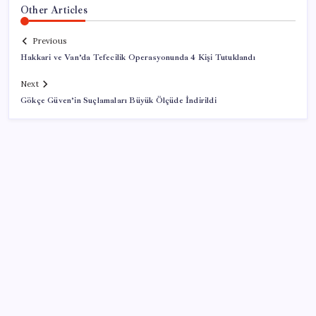
Other Articles
Previous
Hakkari ve Van’da Tefecilik Operasyonunda 4 Kişi Tutuklandı
Next
Gökçe Güven’in Suçlamaları Büyük Ölçüde İndirildi
SON YAZILAR
İklim zirvesi de milyarlar yutacak
‘Çocuk güvenliği’ aykırılığı 1 milyar dolar ceza getirdi