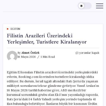
Skip
to
content
EĞITIM
Filistin Arazileri Üzerindeki
Yerleşimler, Turistlere Kiralanıyor
Filistin
By
Ahmet Öztürk
yorumlar kapalı
Arazileri
16 Mayıs 2026
1 Min Read
Üzerindeki
Yerleşimler,
Turistlere
Eğitim El konulan Filistin arazileri üzerindeki yerleşimlerdeki
Kiralanıyor
evlerin, Booking.com üzerinden turistlere kiralandığı iddia
için
ediliyor. Bu durum, İsrail işgali altındaki Batı Şeria’da yaşanan
mülkiyet sorunlarını tekrar gündeme getiriyor. Yusuf Arslan’ın
16 Mayıs 2026 tarihli haberine göre, ABD merkezli bir
kurumsal sorumluluk grubu olan Ekō’nun yayımladığı raporda,
Batı Şeria’daki 14 farklı Yahudi yerleşim yerinde toplamda 41
ilan bulunduğu belirtiliyor. İlanların büyük bir kısmının Ürdün