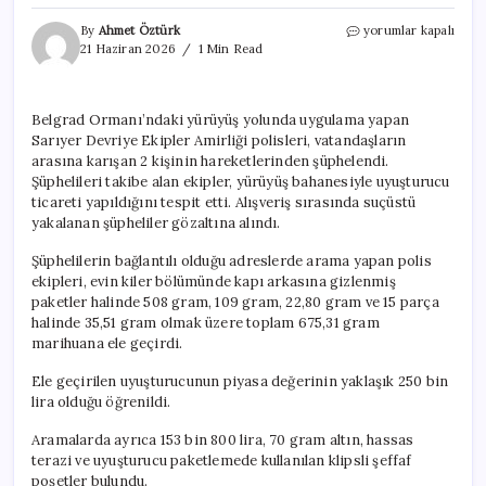
Belgrad
By
Ahmet Öztürk
yorumlar kapalı
Ormanı’nda
21 Haziran 2026
1 Min Read
‘yürüyüş’
bahanesiyle
uyuşturucu
Belgrad Ormanı’ndaki yürüyüş yolunda uygulama yapan
ticareti;
Sarıyer Devriye Ekipler Amirliği polisleri, vatandaşların
suçüstü
yakalandılar
arasına karışan 2 kişinin hareketlerinden şüphelendi.
için
Şüphelileri takibe alan ekipler, yürüyüş bahanesiyle uyuşturucu
ticareti yapıldığını tespit etti. Alışveriş sırasında suçüstü
yakalanan şüpheliler gözaltına alındı.
Şüphelilerin bağlantılı olduğu adreslerde arama yapan polis
ekipleri, evin kiler bölümünde kapı arkasına gizlenmiş
paketler halinde 508 gram, 109 gram, 22,80 gram ve 15 parça
halinde 35,51 gram olmak üzere toplam 675,31 gram
marihuana ele geçirdi.
Ele geçirilen uyuşturucunun piyasa değerinin yaklaşık 250 bin
lira olduğu öğrenildi.
Aramalarda ayrıca 153 bin 800 lira, 70 gram altın, hassas
terazi ve uyuşturucu paketlemede kullanılan klipsli şeffaf
poşetler bulundu.