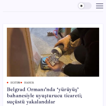
Skip
to
content
EĞITIM
HABER
Belgrad Ormanı’nda ‘yürüyüş’
bahanesiyle uyuşturucu ticareti;
suçüstü yakalandılar