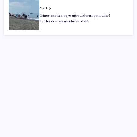
Next
Güneşlenirken neye uğradıklarını şaşırdılar!
Tatilcilerin arasına böyle daldı
SON YAZILAR
Çin pazarını altüst etmişti: Otomotiv devi Avrupa’ya
açıldı
Electronic Arts Satıldı
Petrol sert düştü: Hürmüz Boğazı’ndaki diplomatik