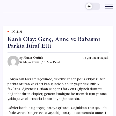
Skip
to
content
EĞITIM
Kanlı Olay: Genç, Anne ve Babasını
Parkta İtiraf Etti
Kanlı
By
Ahmet Öztürk
yorumlar kapalı
Olay:
16 Mayıs 2026
1 Min Read
Genç,
Anne
ve
Konya’nın Meram ilçesinde, devriye gezen polis ekipleri, bir
Babasını
parkta oturan ve elleri kan içinde olan 22 yaşındaki hukuk
Parkta
İtiraf
fakültesi öğrencisi Cihan Dinçer’i fark etti. Şüpheli durumu
Etti
değerlendiren ekipler, gencin kimliğini belirlemek için yanına
için
yaklaştı ve ellerindeki kanın kaynağını sordu.
Gözler korkunç gerçeği ortaya çıkardı. Soğukkanlı bir şekilde
ifade veren Dinçer, evde yaşadığı tartışma sonucunda annesi