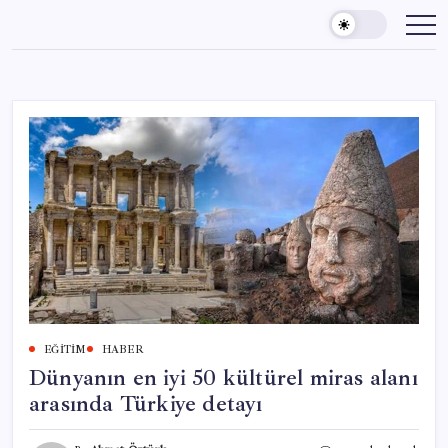
Skip
to
content
EĞITIM
HABER
Dünyanın en iyi 50 kültürel miras alanı
arasında Türkiye detayı