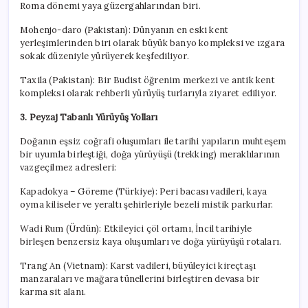
Roma dönemi yaya güzergahlarından biri.
Mohenjo-daro (Pakistan):
Dünyanın en eski kent
yerleşimlerinden biri olarak büyük banyo kompleksi ve ızgara
sokak düzeniyle yürüyerek keşfediliyor.
Taxila (Pakistan):
Bir Budist öğrenim merkezi ve antik kent
kompleksi olarak rehberli yürüyüş turlarıyla ziyaret ediliyor.
3. Peyzaj Tabanlı Yürüyüş Yolları
Doğanın eşsiz coğrafi oluşumları ile tarihi yapıların muhteşem
bir uyumla birleştiği, doğa yürüyüşü (trekking) meraklılarının
vazgeçilmez adresleri:
Kapadokya – Göreme (Türkiye):
Peri bacası vadileri, kaya
oyma kiliseler ve yeraltı şehirleriyle bezeli mistik parkurlar.
Wadi Rum (Ürdün):
Etkileyici çöl ortamı, İncil tarihiyle
birleşen benzersiz kaya oluşumları ve doğa yürüyüşü rotaları.
Trang An (Vietnam):
Karst vadileri, büyüleyici kireçtaşı
manzaraları ve mağara tünellerini birleştiren devasa bir
karma sit alanı.