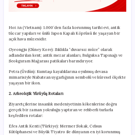
Hoi An (Vietnam):
1.000’den fazla korunmuş tarihi evi, antik
tüccar yapıları ve ünlü Japon Kapalı Köprüsü ile yaşayan bir
açık hava müzesidir.
Gyeongju (Güney Kore):
Sıklıkla “duvarsız müze” olarak
adlandırılan kent; antik mezar alanları, Bulguksa Tapınağı ve
Seokguram Mağarası patikaları barındırıyor.
Petra (Ürdün):
Kumtaşı kayalıklarına oyulmuş devasa
mimarisiyle Nabatean uygarlığının sembolü ve küresel ölçekte
yaşayan bir ikon.
2. Arkeolojik Yürüyüş Rotaları
Ziyaretçilerine insanlık medeniyetinin kökenlerine doğru
gerçek bir zaman yolculuğu yaptıran ve rehberli turlarla
keşfedilen rotalar:
Efes Antik Kenti (Türkiye):
Mermer Sokak, Celsus
Kütüphanesi ve Büyük Tiyatro ile dünyanın en iyi korunmuş