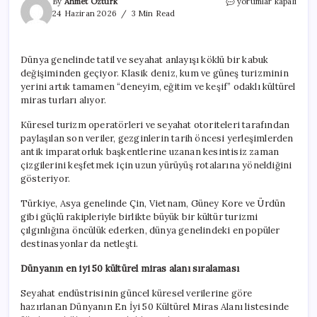
Dünyanın
By
Ahmet Öztürk
yorumlar kapalı
en
24 Haziran 2026
3 Min Read
iyi
50
kültürel
Dünya genelinde tatil ve seyahat anlayışı köklü bir kabuk
miras
değişiminden geçiyor. Klasik deniz, kum ve güneş turizminin
alanı
arasında
yerini artık tamamen “deneyim, eğitim ve keşif” odaklı kültürel
Türkiye
miras turları alıyor.
detayı
için
Küresel turizm operatörleri ve seyahat otoriteleri tarafından
paylaşılan son veriler, gezginlerin tarih öncesi yerleşimlerden
antik imparatorluk başkentlerine uzanan kesintisiz zaman
çizgilerini keşfetmek için uzun yürüyüş rotalarına yöneldiğini
gösteriyor.
Türkiye, Asya genelinde Çin, Vietnam, Güney Kore ve Ürdün
gibi güçlü rakipleriyle birlikte büyük bir kültür turizmi
çılgınlığına öncülük ederken, dünya genelindeki en popüler
destinasyonlar da netleşti.
Dünyanın en iyi 50 kültürel miras alanı sıralaması
Seyahat endüstrisinin güncel küresel verilerine göre
hazırlanan Dünyanın En İyi 50 Kültürel Miras Alanı listesinde