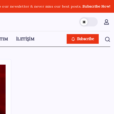
o our newsletter & never miss our best posts.
Subscribe Now!
TIM
İLETİŞİM
Subscribe
SON YAZILAR
İklim zirvesi de milyarlar yutacak