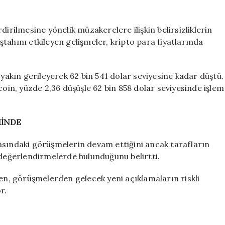
zirveden
çok
uzakta:
dirilmesine yönelik müzakerelere ilişkin belirsizliklerin
Fiyatlarda
iştahını etkileyen gelişmeler, kripto para fiyatlarında
dev
düşüş
sürüyor
 yakın gerileyerek 62 bin 541 dolar seviyesine kadar düştü.
için
coin, yüzde 2,36 düşüşle 62 bin 858 dolar seviyesinde işlem
MİNDE
asındaki görüşmelerin devam ettiğini ancak tarafların
 değerlendirmelerde bulunduğunu belirtti.
ken, görüşmelerden gelecek yeni açıklamaların riskli
r.