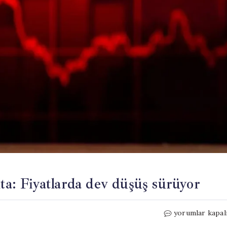
kta: Fiyatlarda dev düşüş sürüyor
Bitcoin
yorumlar kapal
tarihi