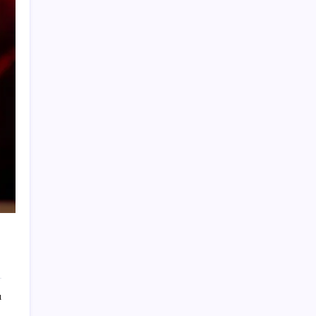
‘Çocuk güvenliği’ aykırılığı 1 milyar dolar
ceza getirdi
Tüm dünyaya ‘tatil daveti’
Bakan Kurum: Bu işler ahbap çavuş ilişkisiyle
yürümez
Erdoğan’dan ‘Mekke Ortak Savunma
Anlaşması’ açıklaması: ‘Hiçbir ülkeyi hedef
almıyor’
Çıkarılabilir Bataryalı Telefonlar Geri
Dönüyor
2026 AÖL 3. Dönem sınav sonuçları ne
zaman açıklanacak? Açık Öğretim Lisesi
sınav sonuçları nasıl ve nereden öğrenilir?
Türkiye, Suudi Arabistan ve Pakistan üçlü
savunma anlaşması imzaladı
Baş dönmesi şikayetiyle hastaneye gitti:
ı
Literatüre geçti: Türkiye’de ilk