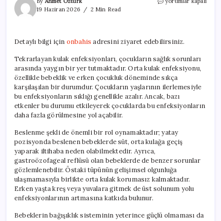
Çocuklarda
By
Ahmet Öztürk
yorumlar kapalı
Tekrarlayan
19 Haziran 2026
2 Min Read
Kulak
Enfeksiyonlarına
Etkili
Detaylı bilgi için
onbahis
adresini ziyaret edebilirsiniz.
Yaklaşımlar
için
Tekrarlayan kulak enfeksiyonları, çocukların sağlık sorunları
arasında yaygın bir yer tutmaktadır. Orta kulak enfeksiyonu,
özellikle bebeklik ve erken çocukluk döneminde sıkça
karşılaşılan bir durumdur. Çocukların yaşlarının ilerlemesiyle
bu enfeksiyonların sıklığı genellikle azalır. Ancak, bazı
etkenler bu durumu etkileyerek çocuklarda bu enfeksiyonların
daha fazla görülmesine yol açabilir.
Beslenme şekli de önemli bir rol oynamaktadır; yatay
pozisyonda beslenen bebeklerde süt, orta kulağa geçiş
yaparak iltihaba neden olabilmektedir. Ayrıca,
gastroözofageal reflüsü olan bebeklerde de benzer sorunlar
gözlemlenebilir. Östaki tüpünün gelişimsel olgunluğa
ulaşmamasıyla birlikte orta kulak korumasız kalmaktadır.
Erken yaşta kreş veya yuvalara gitmek de üst solunum yolu
enfeksiyonlarının artmasına katkıda bulunur.
Bebeklerin bağışıklık sisteminin yeterince güçlü olmaması da