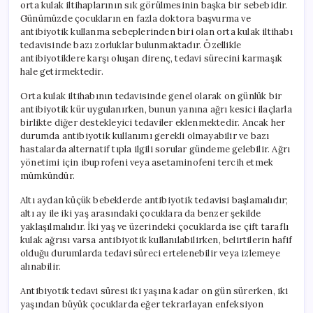
orta kulak iltihaplarının sık görülmesinin başka bir sebebidir.
Günümüzde çocukların en fazla doktora başvurma ve
antibiyotik kullanma sebeplerinden biri olan orta kulak iltihabı
tedavisinde bazı zorluklar bulunmaktadır. Özellikle
antibiyotiklere karşı oluşan direnç, tedavi sürecini karmaşık
hale getirmektedir.
Orta kulak iltihabının tedavisinde genel olarak on günlük bir
antibiyotik kür uygulanırken, bunun yanına ağrı kesici ilaçlarla
birlikte diğer destekleyici tedaviler eklenmektedir. Ancak her
durumda antibiyotik kullanımı gerekli olmayabilir ve bazı
hastalarda alternatif tıpla ilgili sorular gündeme gelebilir. Ağrı
yönetimi için ibuprofeni veya asetaminofeni tercih etmek
mümkündür.
Altı aydan küçük bebeklerde antibiyotik tedavisi başlamalıdır;
altı ay ile iki yaş arasındaki çocuklara da benzer şekilde
yaklaşılmalıdır. İki yaş ve üzerindeki çocuklarda ise çift taraflı
kulak ağrısı varsa antibiyotik kullanılabilirken, belirtilerin hafif
olduğu durumlarda tedavi süreci ertelenebilir veya izlemeye
alınabilir.
Antibiyotik tedavi süresi iki yaşına kadar on gün sürerken, iki
yaşından büyük çocuklarda eğer tekrarlayan enfeksiyon