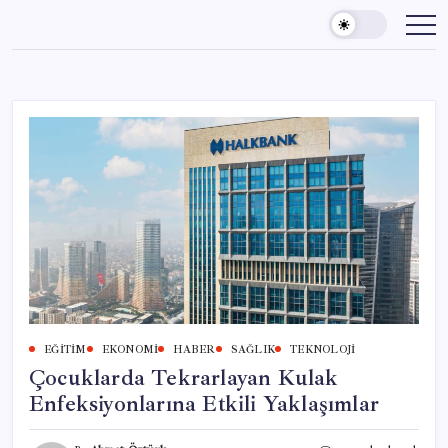
Skip
to
content
EĞITIM
EKONOMI
HABER
SAĞLIK
TEKNOLOJI
Çocuklarda Tekrarlayan Kulak
Enfeksiyonlarına Etkili Yaklaşımlar