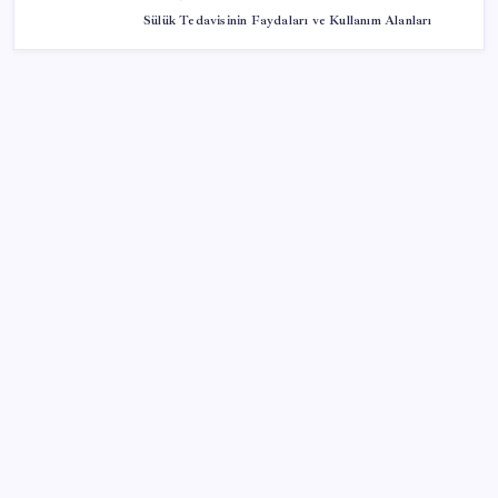
Sülük Tedavisinin Faydaları ve Kullanım Alanları
SON YAZILAR
Çin pazarını altüst etmişti: Otomotiv devi Avrupa’ya
açıldı
Electronic Arts Satıldı
Petrol sert düştü: Hürmüz Boğazı’ndaki diplomatik
umutlar fiyatları etkiledi
Eyüpsultan’da silahlı saldırıda 2’si ağır 4 kişi yaralandı