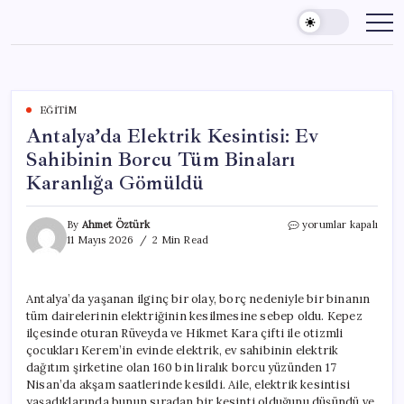
Skip
to
content
EĞITIM
Antalya’da Elektrik Kesintisi: Ev
Sahibinin Borcu Tüm Binaları
Karanlığa Gömüldü
Antalya’da
By
Ahmet Öztürk
yorumlar kapalı
Elektrik
11 Mayıs 2026
2 Min Read
Kesintisi:
Ev
Sahibinin
Antalya’da yaşanan ilginç bir olay, borç nedeniyle bir binanın
Borcu
tüm dairelerinin elektriğinin kesilmesine sebep oldu. Kepez
Tüm
Binaları
ilçesinde oturan Rüveyda ve Hikmet Kara çifti ile otizmli
Karanlığa
çocukları Kerem’in evinde elektrik, ev sahibinin elektrik
Gömüldü
dağıtım şirketine olan 160 bin liralık borcu yüzünden 17
için
Nisan’da akşam saatlerinde kesildi. Aile, elektrik kesintisi
yaşadıklarında bunun sıradan bir kesinti olduğunu düşündü ve