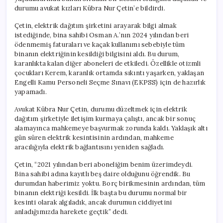
durumu avukat kızları Kübra Nur Çetin’e bildirdi.
Çetin, elektrik dağıtım şirketini arayarak bilgi almak
istediğinde, bina sahibi Osman A.’nın 2024 yılından beri
ödenmemiş faturaları ve kaçak kullanımı sebebiyle tüm
binanın elektriğinin kesildiği bilgisini aldı. Bu durum,
karanlıkta kalan diğer aboneleri de etkiledi. Özellikle otizmli
çocukları Kerem, karanlık ortamda sıkıntı yaşarken, yaklaşan
Engelli Kamu Personeli Seçme Sınavı (EKPSS) için de hazırlık
yapamadı.
Avukat Kübra Nur Çetin, durumu düzeltmek için elektrik
dağıtım şirketiyle iletişim kurmaya çalıştı, ancak bir sonuç
alamayınca mahkemeye başvurmak zorunda kaldı. Yaklaşık altı
gün süren elektrik kesintisinin ardından, mahkeme
aracılığıyla elektrik bağlantısını yeniden sağladı.
Çetin, “2021 yılından beri aboneliğim benim üzerimdeydi.
Bina sahibi adına kayıtlı beş daire olduğunu öğrendik. Bu
durumdan haberimiz yoktu. Borç birikmesinin ardından, tüm
binanın elektriği kesildi. İlk başta bu durumu normal bir
kesinti olarak algıladık, ancak durumun ciddiyetini
anladığımızda harekete geçtik” dedi.