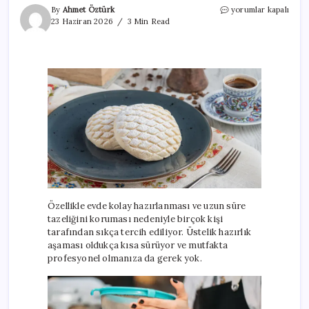
İçi
By
Ahmet Öztürk
yorumlar kapalı
yumuşacık,
23 Haziran 2026
3 Min Read
dışı
kıyır
kıyır!
Pratik
un
kurabiyesi
tarifi
için
Özellikle evde kolay hazırlanması ve uzun süre
tazeliğini koruması nedeniyle birçok kişi
tarafından sıkça tercih ediliyor. Üstelik hazırlık
aşaması oldukça kısa sürüyor ve mutfakta
profesyonel olmanıza da gerek yok.