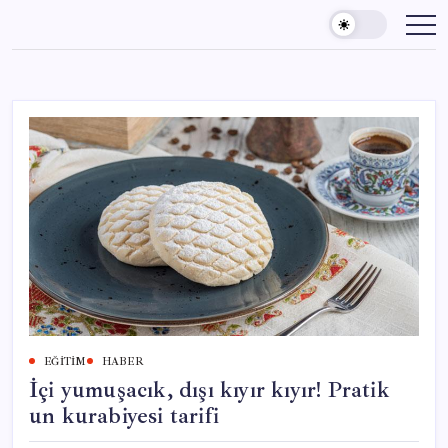
Skip
to
content
EĞITIM
HABER
İçi yumuşacık, dışı kıyır kıyır! Pratik
un kurabiyesi tarifi