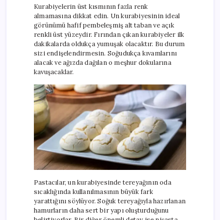
Kurabiyelerin üst kısmının fazla renk
almamasına dikkat edin. Un kurabiyesinin ideal
görünümü hafif pembeleşmiş alt taban ve açık
renkli üst yüzeydir. Fırından çıkan kurabiyeler ilk
dakikalarda oldukça yumuşak olacaktır. Bu durum
sizi endişelendirmesin. Soğudukça kıvamlarını
alacak ve ağızda dağılan o meşhur dokularına
kavuşacaklar.
Pastacılar, un kurabiyesinde tereyağının oda
sıcaklığında kullanılmasının büyük fark
yarattığını söylüyor. Soğuk tereyağıyla hazırlanan
hamurların daha sert bir yapı oluşturduğunu
belirtiyorlar. Bir diğer önemli detay ise nişasta