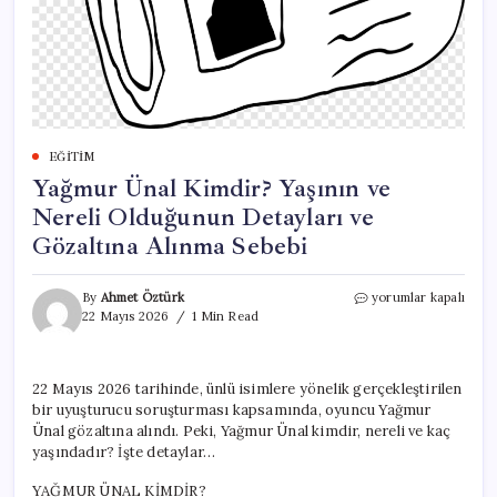
EĞITIM
Yağmur Ünal Kimdir? Yaşının ve
Nereli Olduğunun Detayları ve
Gözaltına Alınma Sebebi
Yağmur
By
Ahmet Öztürk
yorumlar kapalı
Ünal
22 Mayıs 2026
1 Min Read
Kimdir?
Yaşının
ve
22 Mayıs 2026 tarihinde, ünlü isimlere yönelik gerçekleştirilen
Nereli
bir uyuşturucu soruşturması kapsamında, oyuncu Yağmur
Olduğunun
Detayları
Ünal gözaltına alındı. Peki, Yağmur Ünal kimdir, nereli ve kaç
ve
yaşındadır? İşte detaylar…
Gözaltına
Alınma
YAĞMUR ÜNAL KİMDİR?