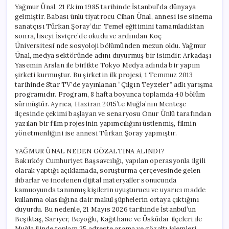
Sebebi
Yağmur Ünal, 21 Ekim 1985 tarihinde İstanbul’da dünyaya
için
gelmiştir. Babası ünlü tiyatrocu Cihan Ünal, annesi ise sinema
sanatçısı Türkan Şoray’dır. Temel eğitimini tamamladıktan
sonra, liseyi İsviçre’de okudu ve ardından Koç
Üniversitesi’nde sosyoloji bölümünden mezun oldu. Yağmur
Ünal, medya sektöründe adını duyurmuş bir isimdir. Arkadaşı
Yasemin Arslan ile birlikte Tokyo Medya adında bir yapım
şirketi kurmuştur. Bu şirketin ilk projesi, 1 Temmuz 2013
tarihinde Star TV’de yayınlanan “Çılgın Teyzeler” adlı yarışma
programıdır. Program, 8 hafta boyunca toplamda 40 bölüm
sürmüştür. Ayrıca, Haziran 2015’te Muğla’nın Menteşe
ilçesinde çekimi başlayan ve senaryosu Onur Ünlü tarafından
yazılan bir film projesinin yapımcılığını üstlenmiş, filmin
yönetmenliğini ise annesi Türkan Şoray yapmıştır.
YAĞMUR ÜNAL NEDEN GÖZALTINA ALINDI?
Bakırköy Cumhuriyet Başsavcılığı, yapılan operasyonla ilgili
olarak yaptığı açıklamada, soruşturma çerçevesinde gelen
ihbarlar ve incelenen dijital materyaller sonucunda
kamuoyunda tanınmış kişilerin uyuşturucu ve uyarıcı madde
kullanma olasılığına dair makul şüphelerin ortaya çıktığını
duyurdu. Bu nedenle, 21 Mayıs 2026 tarihinde İstanbul’un
Beşiktaş, Sarıyer, Beyoğlu, Kağıthane ve Üsküdar ilçeleri ile
Muğla ilinde toplam 25 adreste arama ve gözaltı işlemleri