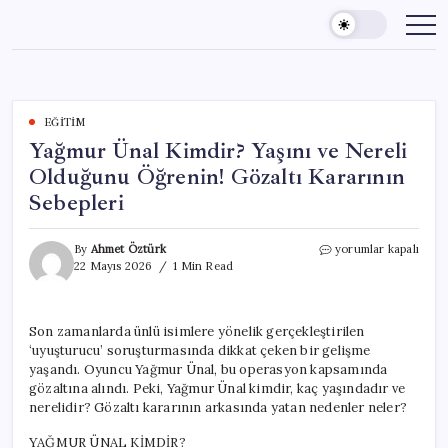
Skip
to
content
EĞITIM
Yağmur Ünal Kimdir? Yaşını ve Nereli
Olduğunu Öğrenin! Gözaltı Kararının
Sebepleri
Yağmur
By
Ahmet Öztürk
yorumlar kapalı
Ünal
22 Mayıs 2026
1 Min Read
Kimdir?
Yaşını
ve
Son zamanlarda ünlü isimlere yönelik gerçekleştirilen
Nereli
‘uyuşturucu’ soruşturmasında dikkat çeken bir gelişme
Olduğunu
Öğrenin!
yaşandı. Oyuncu Yağmur Ünal, bu operasyon kapsamında
Gözaltı
gözaltına alındı. Peki, Yağmur Ünal kimdir, kaç yaşındadır ve
Kararının
nerelidir? Gözaltı kararının arkasında yatan nedenler neler?
Sebepleri
için
YAĞMUR ÜNAL KİMDİR?