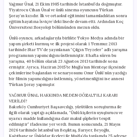
Yağmur Ünal, 21 Ekim 1985 tarihinde İstanbul’da doğmuştur.
Tiyatrocu Cihan Ünal ve ünlü sinema oyuncusu Türkan
Şoray’ın kızıdır. İlk ve ortaokul eğitimini tamamladıktan sonra
eğitim hayatına İsviçre’deki lisede devam etti. Ardından Koç
Üniversitesi Sosyoloji bölümünden mezun oldu.
Ünlü oyuncu, arkadaşlarıyla birlikte Tokyo Medya adında bir
yapım şirketi kurmuş ve ilk projesi olarak 1 Temmuz 2013
tarihinde Star TV’de yayınlanan “Çılgın Teyzeler” adlı yarışma
programının yapımcılığını üstlenmiştir. 8 hafta süren bu
yarışma, 40 bölüm olarak 23 Ağustos 2013 tarihinde sona
ermiştir. Ayrıca, Haziran 2015’te Muğla’nın Menteşe ilçesinde
çekimlerine başlanılan ve senaryosunu Onur Ünlü’nün yazdığı
bir filmin yapımcılığını üstlenmiş, yönetmenliğini ise annesi
Türkan Şoray yapmıştır.
YAĞMUR ÜNAL HAKKINDA NEDEN GÖZALTILI KARARI
VERİLDİ?
Bakırköy Cumhuriyet Başsavcılığı, yürütülen soruşturma ile
ilgili olarak yaptığı açıklamada, “Ünlü kişilerin uyuşturucu ve
uyarıcı madde kullandığına dair makul şüpheler tespit
edilmiştir” ifadesine yer verdi. Bunun sonucunda, 21 Mayıs
2026 tarihinde İstanbul’un Beşiktaş, Sarıyer, Beyoğlu,
Kağıthane ve Üsküdar ilçeleri ile Muğla’da toplamda 25 adrese