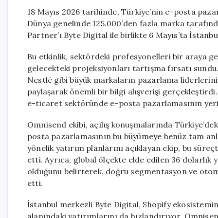
18 Mayıs 2026 tarihinde, Türkiye’nin e-posta pazar
Dünya genelinde 125.000’den fazla marka tarafınd
Partner’ı Byte Digital ile birlikte 6 Mayıs’ta İstanbu
Bu etkinlik, sektördeki profesyonelleri bir araya g
gelecekteki projeksiyonları tartışma fırsatı sund
Nestlé gibi büyük markaların pazarlama liderlerini
paylaşarak önemli bir bilgi alışverişi gerçekleştir
e-ticaret sektöründe e-posta pazarlamasının yeri 
Omnisend ekibi, açılış konuşmalarında Türkiye’dek
posta pazarlamasının bu büyümeye henüz tam anla
yönelik yatırım planlarını açıklayan ekip, bu süreç
etti. Ayrıca, global ölçekte elde edilen 36 dolarlık 
olduğunu belirterek, doğru segmentasyon ve otoma
etti.
İstanbul merkezli Byte Digital, Shopify ekosiste
alanındaki yatırımlarını da hızlandırıyor. Omnisend