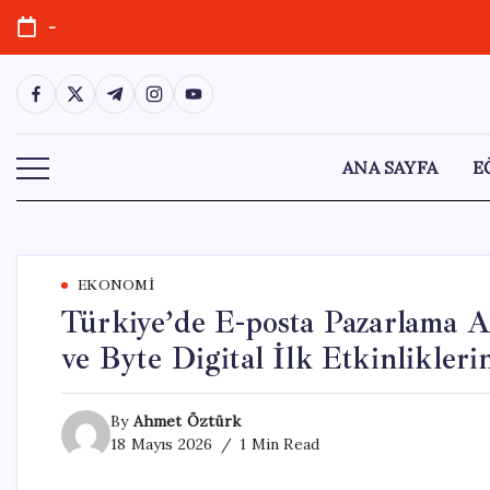
Skip
-
to
content
https://www.facebook.com/
https://twitter.com/
https://t.me/
https://www.instagram.com/
https://youtube.com/
ANA SAYFA
E
EKONOMI
Türkiye’de E-posta Pazarlama 
ve Byte Digital İlk Etkinlikleri
By
Ahmet Öztürk
18 Mayıs 2026
1 Min Read