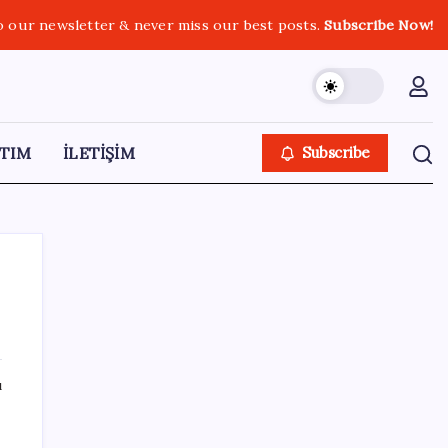
o our newsletter & never miss our best posts.
Subscribe Now!
TIM
İLETİŞİM
Subscribe
SON YAZILAR
ı
Electronic Arts Satıldı