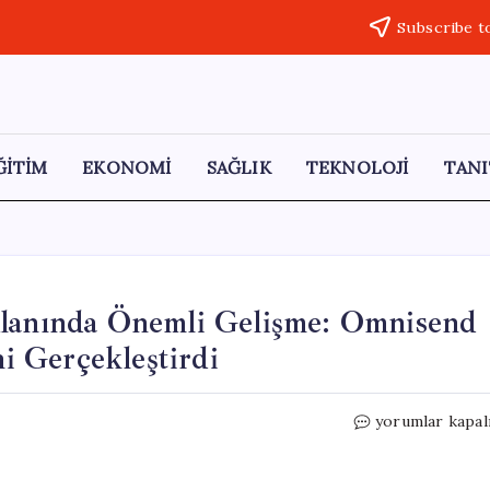
Subscribe t
ĞİTİM
EKONOMİ
SAĞLIK
TEKNOLOJİ
TANI
Alanında Önemli Gelişme: Omnisend
ni Gerçekleştirdi
Türkiye’de
yorumlar kapal
E-
posta
Pazarlama