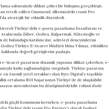
Alanında
lama sahnesinde dikkat çekici bir buluşma gerçekleşti.
Önemli
an tercih edilen Omnisend, ülkemizdeki resmi Pro
Gelişme:
l’da stratejik bir etkinlik düzenledi.
Omnisend
ve
etirerek Türkiye’deki e-posta pazarlama fırsatlarını ve
Byte
u. Aralarında Züber, Godiva, Balparmak, Hâtemoğlu ve
Digital
n de bulunduğu katılımcılar, sektörel deneyimlerini
İlk
di. Godiva Türkiye E-ticaret Müdürü Mina Yılmaz, etkinlikte
Etkinliklerini
Gerçekleştirdi
hakkında değerli görüşlerini paylaştı.
için
i e-ticaret pazarının dinamik yapısına dikkat çekerken, e
mıyla katkı sağlamadığını vurguladı. Türkiye pazarına
te en önemli yerel ortakları olan Byte Digital’e teşekkür
yıllık ortalama ROI başarısının Türkiye’de de ulaşılabilir
syon sistemlerinin bu dönüşümdeki kilit rolünü ifade
mindeki güçlü konumunu korurken, e-posta pazarlama
’in Türkiye’deki resmi Pro Partner’ı olarak faaliyet