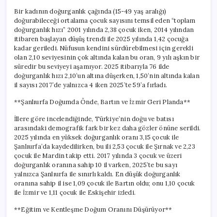
Bir kadının doğurganlık çağında (15-49 yaş aralığı)
doğurabileceği ortalama çocuk sayısını temsil eden “toplam
doğurganlık hızı” 2001 yılında 2,38 çocuk iken, 2014 yılından
itibaren başlayan düşüş trendi ile 2025 yılında 1,42 çocuğa
kadar geriledi. Nüfusun kendini sürdürebilmesi için gerekli
olan 2,10 seviyesinin çok altında kalan bu oran, 9 yılı aşkın bir
süredir bu seviyeyi aşamıyor. 2025 itibarıyla 76 ilde
doğurganlık hızı 2,10’un altına düşerken, 1,50’nin altında kalan
il sayısı 2017’de yalnızca 4 iken 2025’te 59’a fırladı.
**Şanlıurfa Doğumda Önde, Bartın ve İzmir Geri Planda**
İllere göre incelendiğinde, Türkiye’nin doğu ve batısı
arasındaki demografik fark bir kez daha gözler önüne serildi.
2025 yılında en yüksek doğurganlık oranı 3,15 çocuk ile
Şanlıurfa’da kaydedilirken, bu ili 2,53 çocuk ile Şırnak ve 2,23
çocuk ile Mardin takip etti. 2017 yılında 3 çocuk ve üzeri
doğurganlık oranına sahip 10 il varken, 2025’te bu sayı
yalnızca Şanlıurfa ile sınırlı kaldı. En düşük doğurganlık
oranına sahip il ise 1,09 çocuk ile Bartın oldu; onu 1,10 çocuk
ile İzmir ve 1,11 çocuk ile Eskişehir izledi.
**Eğitim ve Kentleşme Doğum Oranını Düşürüyor**