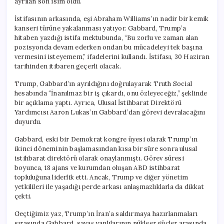
ayrılan son isim oldu.
İstifasının arkasında, eşi Abraham Williams’ın nadir bir kemik
kanseri türüne yakalanması yatıyor. Gabbard, Trump’a
hitaben yazdığı istifa mektubunda, “Bu zorlu ve zaman alan
pozisyonda devam ederken ondan bu mücadeleyi tek başına
vermesini isteyemem,” ifadelerini kullandı. İstifası, 30 Haziran
tarihinden itibaren geçerli olacak.
Trump, Gabbard’ın ayrıldığını doğrulayarak Truth Social
hesabında “İnanılmaz bir iş çıkardı, onu özleyeceğiz,” şeklinde
bir açıklama yaptı. Ayrıca, Ulusal İstihbarat Direktörü
Yardımcısı Aaron Lukas’ın Gabbard’dan görevi devralacağını
duyurdu.
Gabbard, eski bir Demokrat kongre üyesi olarak Trump’ın
ikinci döneminin başlamasından kısa bir süre sonra ulusal
istihbarat direktörü olarak onaylanmıştı. Görev süresi
boyunca, 18 ajans ve kurumdan oluşan ABD istihbarat
topluluğuna liderlik etti. Ancak, Trump ve diğer yönetim
yetkilileri ile yaşadığı perde arkası anlaşmazlıklarla da dikkat
çekti.
Geçtiğimiz yaz, Trump’ın İran’a saldırmaya hazırlanmaları
sırasında Gabbard, savaş yanlılarının nükleer güçler arasında