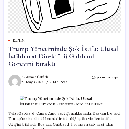
EĞITIM
Trump Yönetiminde Şok İstifa: Ulusal
İstihbarat Direktörü Gabbard
Görevini Bıraktı
Trump
By
Ahmet Öztürk
yorumlar kapalı
Yönetiminde
23 Mayıs 2026
2 Min Read
Şok
İstifa:
Ulusal
İstihbarat
Direktörü
Gabbard
Tulsi Gabbard, Cuma günü yaptığı açıklamada, Başkan Donald
Görevini
Trump’ın ulusal istihbarat direktörlüğü görevinden istifa
Bıraktı
ettiğini bildirdi. Böylece Gabbard, Trump’ın kabinesinden
için