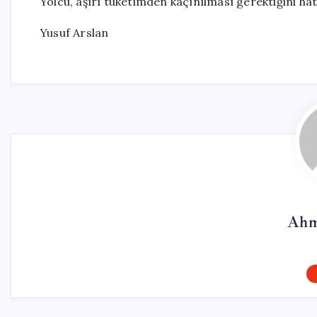
Yolcu, aşırı tüketimden kaçınılması gerektiğini hatı
Yusuf Arslan
Ahm