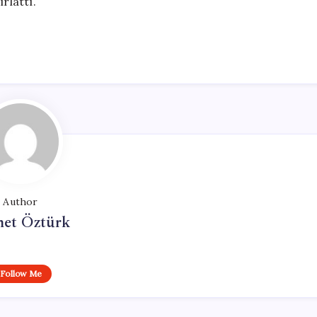
rlattı.
Author
et Öztürk
Follow Me