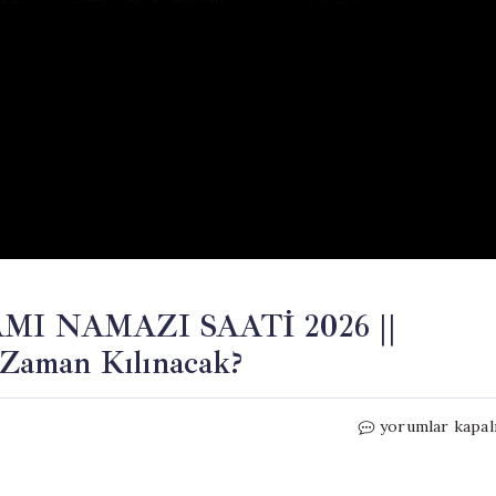
 NAMAZI SAATİ 2026 ||
Zaman Kılınacak?
TRABZON
yorumlar kapal
KURBAN
BAYRAMI
NAMAZI