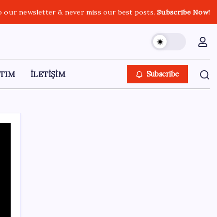
o our newsletter & never miss our best posts.
Subscribe Now!
TIM
İLETİŞİM
Subscribe
SON YAZILAR
Çin pazarını altüst etmişti: Otomotiv devi
Avrupa’ya açıldı