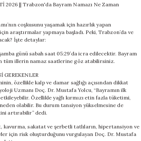
SAATİ
2026
||
mı’nın coşkusunu yaşamak için hazırlık yapan
Trabzon’da
çin araştırmalar yapmaya başladı. Peki, Trabzon’da ve
Bayram
cak? İşte detaylar:
Namazı
Ne
Zaman
mba günü sabah saat 05:29’da icra edilecektir. Bayram
Kılınacak?
n tüm illerin namaz saatlerine göz atabilirsiniz.
için
Sİ GEREKENLER
nin, özellikle kalp ve damar sağlığı açısından dikkat
yoloji Uzmanı Doç. Dr. Mustafa Yolcu, “Bayramın ilk
tkileyebilir. Özellikle yağlı kırmızı etin fazla tüketimi,
 neden olabilir. Bu durum tansiyon yükselmesine de
ni artırabilir” dedi.
, kavurma, sakatat ve şerbetli tatlıların, hipertansiyon ve
reyler için risk oluşturduğunu vurgulayan Doç. Dr. Mustafa