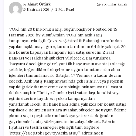
TOKİ’nin
By
Ahmet Öztürk
yorumlar kapalı
20
15 Haziran 2026
2 Min Read
bin
konut
satışı
TOKİ’nin 20 bin konut satışı bugün başlıyor Posted on 15
bugün
Haziran 2026 by Yusuf Arslan TOKİ’nin açık satış
başlıyor
için
kampanyasıyla ilgili Çevre ve Şehircilik Bakanlığı tarafından
yapılan açıklamaya göre, kurum tarafından 64 ilde yaklaşık 20
bin konutu kapsayan kampany için satış sürecini Ziraat
Bankası ve Halkbank şubeleri yürütecek. Başvurularda
“başvuru önceliğine göre”, yani ilk başvuranın avantajlı olacağı
şekilde, beğendikleri bütçelerine uygun konutun satın alma
işlemleri tamamlanacak. Satışlar 17 Temmuz’a kadar devam
edecek. Açık Satış Kampanyası’nda gelir sınırı veya projenin
yapıldığı ilde ikamet etme zorunluluğu bulunmuyor. 18 yaşını
doldurmuş bir Türkiye Cumhuriyeti vatandaşı, kendisi veya
eşinin üzerine kayıtlı evi yoksa kampanyadan
yararlanabilecek. Bir hane halkı adına yalnızca bir konut satışı
yapılacak. Belirtilen şartlara uyanlar, bütçelerine uygun ödeme
planını seçip peşinatlarını bankaya yatırarak doğrudan
gayrimenkul satış sözleşmesini imzalayabilecek. Evlerin
fiyatları ve teslim süreçleriyle ilgili tüm bilgilere
“https://talep.toki.gov.tr/AcikSatis/” adresinden