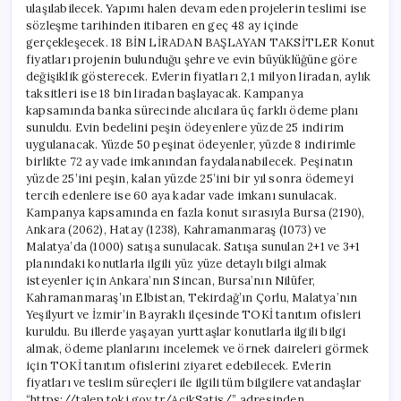
ulaşılabilecek. Yapımı halen devam eden projelerin teslimi ise
sözleşme tarihinden itibaren en geç 48 ay içinde
gerçekleşecek. 18 BİN LİRADAN BAŞLAYAN TAKSİTLER Konut
fiyatları projenin bulunduğu şehre ve evin büyüklüğüne göre
değişiklik gösterecek. Evlerin fiyatları 2,1 milyon liradan, aylık
taksitleri ise 18 bin liradan başlayacak. Kampanya
kapsamında banka sürecinde alıcılara üç farklı ödeme planı
sunuldu. Evin bedelini peşin ödeyenlere yüzde 25 indirim
uygulanacak. Yüzde 50 peşinat ödeyenler, yüzde 8 indirimle
birlikte 72 ay vade imkanından faydalanabilecek. Peşinatın
yüzde 25’ini peşin, kalan yüzde 25’ini bir yıl sonra ödemeyi
tercih edenlere ise 60 aya kadar vade imkanı sunulacak.
Kampanya kapsamında en fazla konut sırasıyla Bursa (2190),
Ankara (2062), Hatay (1238), Kahramanmaraş (1073) ve
Malatya’da (1000) satışa sunulacak. Satışa sunulan 2+1 ve 3+1
planındaki konutlarla ilgili yüz yüze detaylı bilgi almak
isteyenler için Ankara’nın Sincan, Bursa’nın Nilüfer,
Kahramanmaraş’ın Elbistan, Tekirdağ’ın Çorlu, Malatya’nın
Yeşilyurt ve İzmir’in Bayraklı ilçesinde TOKİ tanıtım ofisleri
kuruldu. Bu illerde yaşayan yurttaşlar konutlarla ilgili bilgi
almak, ödeme planlarını incelemek ve örnek daireleri görmek
için TOKİ tanıtım ofislerini ziyaret edebilecek. Evlerin
fiyatları ve teslim süreçleri ile ilgili tüm bilgilere vatandaşlar
“https://talep.toki.gov.tr/AcikSatis/” adresinden