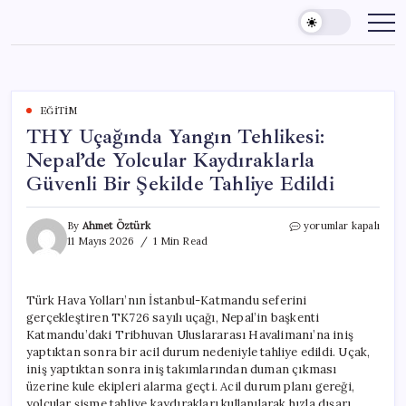
Skip
to
content
EĞITIM
THY Uçağında Yangın Tehlikesi:
Nepal’de Yolcular Kaydıraklarla
Güvenli Bir Şekilde Tahliye Edildi
THY
By
Ahmet Öztürk
yorumlar kapalı
Uçağında
11 Mayıs 2026
1 Min Read
Yangın
Tehlikesi:
Nepal’de
Türk Hava Yolları’nın İstanbul-Katmandu seferini
Yolcular
gerçekleştiren TK726 sayılı uçağı, Nepal’in başkenti
Kaydıraklarla
Güvenli
Katmandu’daki Tribhuvan Uluslararası Havalimanı’na iniş
Bir
yaptıktan sonra bir acil durum nedeniyle tahliye edildi. Uçak,
Şekilde
iniş yaptıktan sonra iniş takımlarından duman çıkması
Tahliye
üzerine kule ekipleri alarma geçti. Acil durum planı gereği,
Edildi
yolcular şişme tahliye kaydırakları kullanılarak hızla dışarı