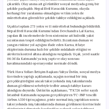
için
çıkarıldı. Olay anına ait görüntüler sosyal medyada geniş bir
şekilde paylaşıldı. Nepal Sivil Havacılık Kurumu, olayda
herhangi bir yaralanma olmadığını ve tüm yolcu ile
mürettebatın güvenli bir şekilde tahliye edildiğini açıkladı.
Uçakta toplam 273 yolcu ve 11 mürettebat bulunduğu bildirildi.
Nepal Sivil Havacılık Kurumu’ndan Devchandra Lal Karna,
yapılan ilk incelemelerde fren sistemine ait hidrolik yakıt
sızıntısının tespit edildiğini belirtti. Sızıntının duman ve
yangın riskine yol açtığını ifade eden Karna, itfaiye
ekiplerinin duruma hızlı bir şekilde müdahale ettiğini ve
alevlerin kontrol altına alındığını vurguladı. Uçak, yerel saatle
06:36’da Katmandu’ya iniş yaptı ve olay sonrası
havalimanındaki operasyonlar normale döndü.
Türk Hava Yolları İletişim Başkanı Yahya Üstün, sosyal medya
üzerinden yaptığı açıklamada, uçağın normal bir iniş
gerçekleştirdiğini ancak taksi yolunda iniş takımlarında
duman görülmesi sebebiyle tedbir amaçlı tahliye kararı
alındığını duyurdu. Üstün’ün açıklaması, “TK726 sefer sayılı
İstanbul-Katmandu uçuşunu gerçekleştiren TC-JNP tescilli
Airbus A330 tipi uçağımız, piste normal iniş yaptıktan sonra
taksi yolunda iniş takımlarında duman görülmesi üzerine kule
ekiplerinin talimatıyla kaydıraklar açılarak yolcu tahliyesi