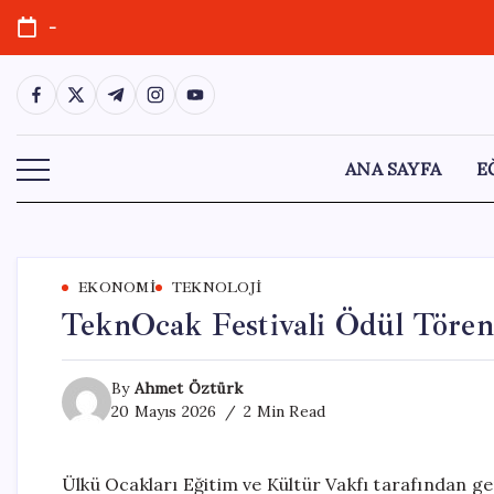
Skip
-
to
content
https://www.facebook.com/
https://twitter.com/
https://t.me/
https://www.instagram.com/
https://youtube.com/
ANA SAYFA
E
EKONOMI
TEKNOLOJI
TeknOcak Festivali Ödül Töreni 
By
Ahmet Öztürk
20 Mayıs 2026
2 Min Read
Ülkü Ocakları Eğitim ve Kültür Vakfı tarafından ge