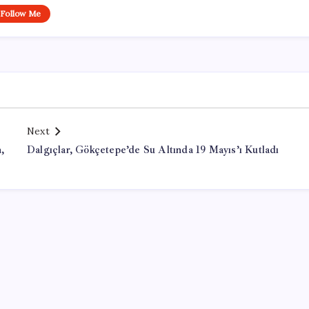
Follow Me
Next
,
Dalgıçlar, Gökçetepe’de Su Altında 19 Mayıs’ı Kutladı
Office Lisans Satın Al