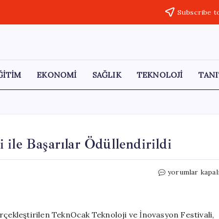
Subscribe t
ĞİTİM
EKONOMİ
SAĞLIK
TEKNOLOJİ
TANI
ile Başarılar Ödüllendirildi
TeknOcak
yorumlar kapal
Festivali
Ödül
Töreni
ile
rçekleştirilen TeknOcak Teknoloji ve İnovasyon Festivali,