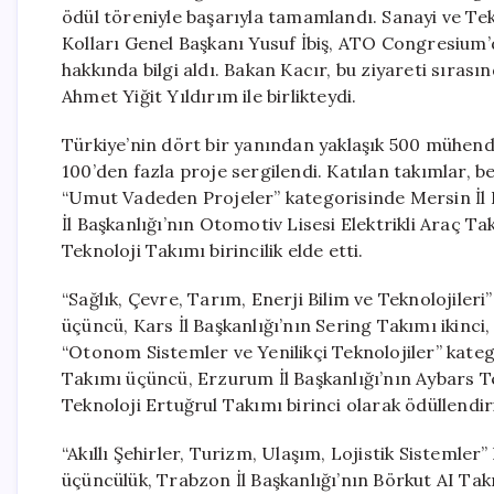
ödül töreniyle başarıyla tamamlandı. Sanayi ve Te
Kolları Genel Başkanı Yusuf İbiş, ATO Congresium’d
hakkında bilgi aldı. Bakan Kacır, bu ziyareti sıras
Ahmet Yiğit Yıldırım ile birlikteydi.
Türkiye’nin dört bir yanından yaklaşık 500 mühendis
100’den fazla proje sergilendi. Katılan takımlar, b
“Umut Vadeden Projeler” kategorisinde Mersin İl 
İl Başkanlığı’nın Otomotiv Lisesi Elektrikli Araç Ta
Teknoloji Takımı birincilik elde etti.
“Sağlık, Çevre, Tarım, Enerji Bilim ve Teknolojileri
üçüncü, Kars İl Başkanlığı’nın Sering Takımı ikinci,
“Otonom Sistemler ve Yenilikçi Teknolojiler” katego
Takımı üçüncü, Erzurum İl Başkanlığı’nın Aybars Te
Teknoloji Ertuğrul Takımı birinci olarak ödüllendiri
“Akıllı Şehirler, Turizm, Ulaşım, Lojistik Sistemle
üçüncülük, Trabzon İl Başkanlığı’nın Börkut AI Takı