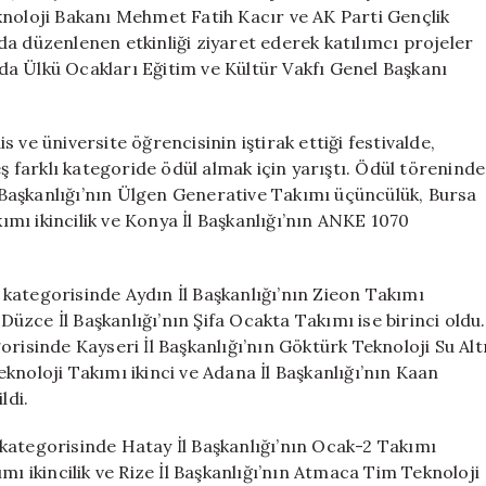
Başarılar
knoloji Bakanı Mehmet Fatih Kacır ve AK Parti Gençlik
Ödüllendirildi
a düzenlenen etkinliği ziyaret ederek katılımcı projeler
için
ında Ülkü Ocakları Eğitim ve Kültür Vakfı Genel Başkanı
 ve üniversite öğrencisinin iştirak ettiği festivalde,
eş farklı kategoride ödül almak için yarıştı. Ödül töreninde
Başkanlığı’nın Ülgen Generative Takımı üçüncülük, Bursa
kımı ikincilik ve Konya İl Başkanlığı’nın ANKE 1070
” kategorisinde Aydın İl Başkanlığı’nın Zieon Takımı
 Düzce İl Başkanlığı’nın Şifa Ocakta Takımı ise birinci oldu.
risinde Kayseri İl Başkanlığı’nın Göktürk Teknoloji Su Alt
knoloji Takımı ikinci ve Adana İl Başkanlığı’nın Kaan
ldi.
r” kategorisinde Hatay İl Başkanlığı’nın Ocak-2 Takımı
mı ikincilik ve Rize İl Başkanlığı’nın Atmaca Tim Teknoloji