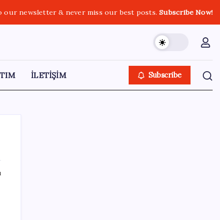
o our newsletter & never miss our best posts.
Subscribe Now!
TIM
İLETİŞİM
Subscribe
ı
SON YAZILAR
Çin pazarını altüst etmişti: Otomotiv devi
Avrupa’ya açıldı