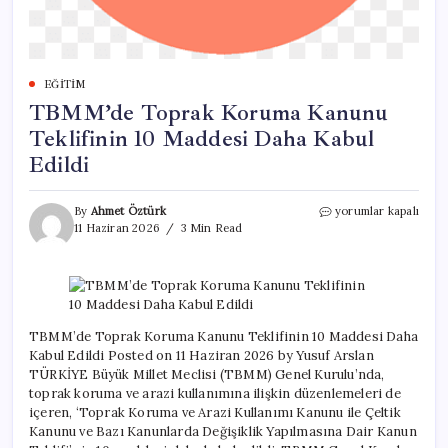
EĞITIM
TBMM’de Toprak Koruma Kanunu
Teklifinin 10 Maddesi Daha Kabul
Edildi
TBMM’de
By
Ahmet Öztürk
yorumlar kapalı
Toprak
11 Haziran 2026
3 Min Read
Koruma
Kanunu
Teklifinin
10
Maddesi
Daha
TBMM’de Toprak Koruma Kanunu Teklifinin 10 Maddesi Daha
Kabul
Kabul Edildi Posted on 11 Haziran 2026 by Yusuf Arslan
Edildi
TÜRKİYE Büyük Millet Meclisi (TBMM) Genel Kurulu’nda,
için
toprak koruma ve arazi kullanımına ilişkin düzenlemeleri de
içeren, ‘Toprak Koruma ve Arazi Kullanımı Kanunu ile Çeltik
Kanunu ve Bazı Kanunlarda Değişiklik Yapılmasına Dair Kanun