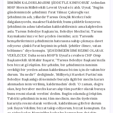
İSMİNİN KALDIRILMASINI ŞİDDETLE KINIYORUZ’ Ardından
MHP Mersin Milletvekili Levent Uysal söz aldı. Uysal, “Bugün
gündemimizde şehidimiz Fırat Yılmaz Çakıroğlu var.
Şehidimizin adı, yıllardır Tarsus Gençlik Merkezi’nde
dalgalanıyordu, maalesef kaldırıldı; bunu şiddetle kınıyoruz.
Şehidimizin adını tabeladan kaldırabilirsiniz ama kalplerden
asla. Tarsus Belediye Başkanı’nı, Belediye Meclisi’ni, Tarsus
Kaymakamı’mızı ve her şeyden önemlisi, aziz Tarsuslu
hemşehrilerimizi şehidimizin hatırasına sahip çıkmaya davet
ediyoruz çünkü Fırat hepimizin şehidi. Şehitler ölmez, vatan
bölünmez” diye konuştu. ‘ŞEHİDİMİZİN İSMİ RESMİ OLARAK
VERİLECEK’ Daha sonra MHP’li Uysal’a cevaben CHP Grup
Başkanvekili Ali Mahir Başarır, “Tarsus Belediye Başkanı’mızla
ben bizzat görüştüm. Bir şehidin, bir şehidimizin isminin
verildiği bir yerden adının kaldırılması bizim için de vahim bir
durum. ‘Bu nedir?’ dediğimde, ‘Milliyetçi Hareket Partisi’nin
Belediye Başkanlığı döneminde burayla ilgili bir meclis kararı
alınmadan isim verilmiş, kaldırmadım’ dedi. ‘O zaman, doğru
olan, hep beraber meclis kararı alıp tüm partiler olarak buraya
bunu resmi olarak verelim’ dedim. Bugün odamda görüştüm.
Tabii ki şehidimizin ismi, tüm meclisin, meclis üyelerinin
kararıyla resmi olarak verilecek, kaldırılması gibi bir durum
yok Sayın Vekilim; bizzat takip ediyorum, bizzat konuştum. En
az sizler kadar, Mersinliler kadar bu konuyu ben de takip