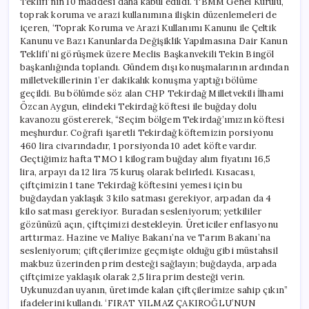
Teklifi’nin 10 maddesi daha kabul edildi. TBMM Genel Kurulu,
toprak koruma ve arazi kullanımına ilişkin düzenlemeleri de
içeren, ‘Toprak Koruma ve Arazi Kullanımı Kanunu ile Çeltik
Kanunu ve Bazı Kanunlarda Değişiklik Yapılmasına Dair Kanun
Teklifi’ni görüşmek üzere Meclis Başkanvekili Tekin Bingöl
başkanlığında toplandı. Gündem dışı konuşmalarının ardından
milletvekillerinin 1’er dakikalık konuşma yaptığı bölüme
geçildi. Bu bölümde söz alan CHP Tekirdağ Milletvekili İlhami
Özcan Aygun, elindeki Tekirdağ köftesi ile buğday dolu
kavanozu göstererek, “Seçim bölgem Tekirdağ’ımızın köftesi
meşhurdur. Coğrafi işaretli Tekirdağ köftemizin porsiyonu
460 lira civarındadır, 1 porsiyonda 10 adet köfte vardır.
Geçtiğimiz hafta TMO 1 kilogram buğday alım fiyatını 16,5
lira, arpayı da 12 lira 75 kuruş olarak belirledi. Kısacası,
çiftçimizin 1 tane Tekirdağ köftesini yemesi için bu
buğdaydan yaklaşık 3 kilo satması gerekiyor, arpadan da 4
kilo satması gerekiyor. Buradan sesleniyorum; yetkililer
gözünüzü açın, çiftçimizi destekleyin. Üreticiler enflasyonu
arttırmaz. Hazine ve Maliye Bakanı’na ve Tarım Bakanı’na
sesleniyorum; çiftçilerimize geçmişte olduğu gibi müstahsil
makbuz üzerinden prim desteği sağlayın; buğdayda, arpada
çiftçimize yaklaşık olarak 2,5 lira prim desteği verin.
Uykunuzdan uyanın, üretimde kalan çiftçilerimize sahip çıkın”
ifadelerini kullandı. ‘FIRAT YILMAZ ÇAKIROĞLU’NUN