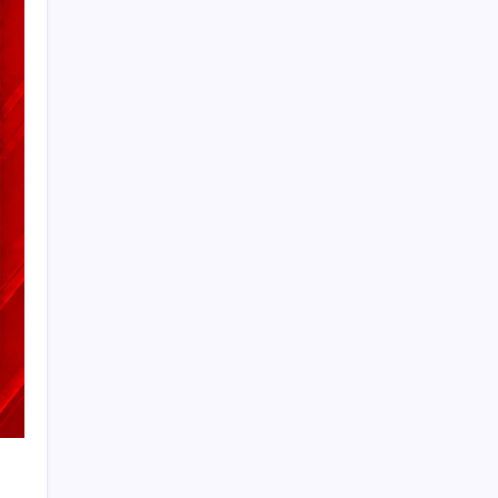
Petrol sert düştü: Hürmüz Boğazı’ndaki
diplomatik umutlar fiyatları etkiledi
Eyüpsultan’da silahlı saldırıda 2’si ağır 4 kişi
yaralandı
Bolu Belediye Başkan Vekili ve meclis
üyeleri CHP’den istifa etti
Yemek yediğiniz saat beyin sağlığını
etkileyebilir
Balıkesir’deki orman yangınlarına havadan
ve karadan müdahale: 210 konut tahliye
edildi
Avustralya’da kuş gribi alarmı: Salgın
yayılıyor
Patatesler için başladı: Evinin son halini
görenler gözlerine inanamadı
Plajlarda ‘sandviç polisi’ uygulaması:
Çantalar bir bir denetleniyor