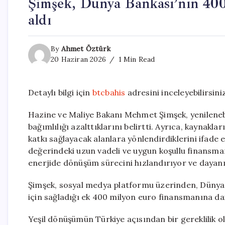
Şimşek, Dünya Bankası’nın 400
aldı
By
Ahmet Öztürk
20 Haziran 2026
1 Min Read
Detaylı bilgi için
btcbahis
adresini inceleyebilirsiniz
Hazine ve Maliye Bakanı Mehmet Şimşek, yenilenebil
bağımlılığı azalttıklarını belirtti. Ayrıca, kaynak
katkı sağlayacak alanlara yönlendirdiklerini ifad
değerindeki uzun vadeli ve uygun koşullu finansman 
enerjide dönüşüm sürecini hızlandırıyor ve dayanıkl
Şimşek, sosyal medya platformu üzerinden, Dünya 
için sağladığı ek 400 milyon euro finansmanına dai
Yeşil dönüşümün Türkiye açısından bir gereklilik o