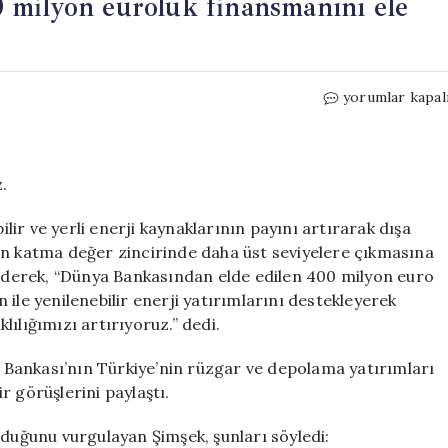
 milyon euroluk finansmanını ele
Şimşek,
yorumlar kapal
Dünya
Bankası’nın
400
milyon
.
euroluk
finansmanını
ir ve yerli enerji kaynaklarının payını artırarak dışa
ele
ların katma değer zincirinde daha üst seviyelere çıkmasına
aldı
e ederek, “Dünya Bankasından elde edilen 400 milyon euro
için
ile yenilenebilir enerji yatırımlarını destekleyerek
ılığımızı artırıyoruz.” dedi.
Bankası’nın Türkiye’nin rüzgar ve depolama yatırımları
r görüşlerini paylaştı.
lduğunu vurgulayan Şimşek, şunları söyledi: