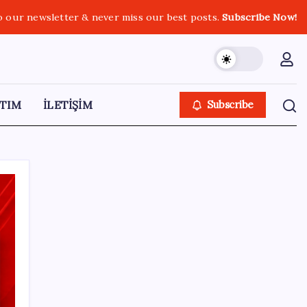
o our newsletter & never miss our best posts.
Subscribe Now!
TIM
İLETİŞİM
Subscribe
SON YAZILAR
Electronic Arts Satıldı