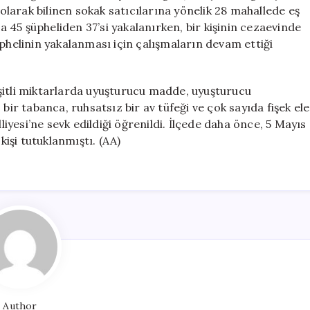
Gözaltında
larak bilinen sokak satıcılarına yönelik 28 mahallede eş
için
45 şüpheliden 37’si yakalanırken, bir kişinin cezaevinde
üphelinin yakalanması için çalışmaların devam ettiği
şitli miktarlarda uyuşturucu madde, uyuşturucu
bir tabanca, ruhsatsız bir av tüfeği ve çok sayıda fişek ele
liyesi’ne sevk edildiği öğrenildi. İlçede daha önce, 5 Mayıs
işi tutuklanmıştı. (AA)
Author