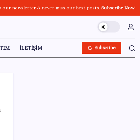
o our newsletter & never miss our best posts.
Subscribe Now!
TIM
İLETİŞİM
Subscribe
ı
SON YAZILAR
Çin pazarını altüst etmişti: Otomotiv devi
Avrupa’ya açıldı