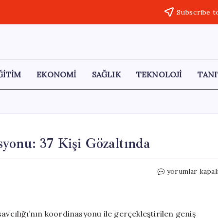
Subscribe t
ĞİTİM
EKONOMİ
SAĞLIK
TEKNOLOJİ
TANI
yonu: 37 Kişi Gözaltında
Şanlıurfa’da
yorumlar kapal
Uyuşturucu
Operasyonu:
37
Kişi
avcılığı’nın koordinasyonu ile gerçekleştirilen geniş