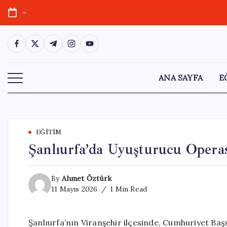
Skip
-
to
content
https://www.facebook.com/
https://twitter.com/
https://t.me/
https://www.instagram.com/
https://youtube.com/
ANA SAYFA
E
EĞITIM
Şanlıurfa’da Uyuşturucu Operas
By
Ahmet Öztürk
11 Mayıs 2026
1 Min Read
Şanlıurfa’nın Viranşehir ilçesinde, Cumhuriyet Başs