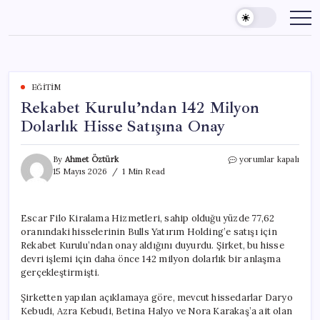
Skip
to
content
EĞITIM
Rekabet Kurulu’ndan 142 Milyon
Dolarlık Hisse Satışına Onay
Rekabet
By
Ahmet Öztürk
yorumlar kapalı
Kurulu’ndan
15 Mayıs 2026
1 Min Read
142
Milyon
Dolarlık
Escar Filo Kiralama Hizmetleri, sahip olduğu yüzde 77,62
Hisse
oranındaki hisselerinin Bulls Yatırım Holding’e satışı için
Satışına
Onay
Rekabet Kurulu’ndan onay aldığını duyurdu. Şirket, bu hisse
için
devri işlemi için daha önce 142 milyon dolarlık bir anlaşma
gerçekleştirmişti.
Şirketten yapılan açıklamaya göre, mevcut hissedarlar Daryo
Kebudi, Azra Kebudi, Betina Halyo ve Nora Karakaş’a ait olan