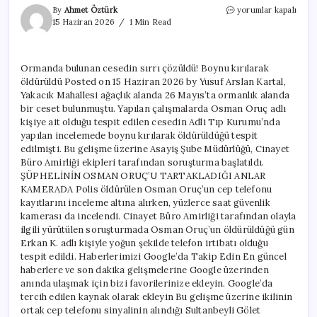
Ormanda
By
Ahmet Öztürk
yorumlar kapalı
bulunan
15 Haziran 2026
1 Min Read
cesedin
sırrı
çözüldü!
Ormanda bulunan cesedin sırrı çözüldü! Boynu kırılarak
Boynu
öldürüldü Posted on 15 Haziran 2026 by Yusuf Arslan Kartal,
kırılarak
öldürüldü
Yakacık Mahallesi ağaçlık alanda 26 Mayıs’ta ormanlık alanda
için
bir ceset bulunmuştu. Yapılan çalışmalarda Osman Oruç adlı
kişiye ait olduğu tespit edilen cesedin Adli Tıp Kurumu’nda
yapılan incelemede boynu kırılarak öldürüldüğü tespit
edilmişti. Bu gelişme üzerine Asayiş Şube Müdürlüğü, Cinayet
Büro Amirliği ekipleri tarafından soruşturma başlatıldı.
ŞÜPHELİNİN OSMAN ORUÇ’U TARTAKLADIĞI ANLAR
KAMERADA Polis öldürülen Osman Oruç’un cep telefonu
kayıtlarını inceleme altına alırken, yüzlerce saat güvenlik
kamerası da incelendi. Cinayet Büro Amirliği tarafından olayla
ilgili yürütülen soruşturmada Osman Oruç’un öldürüldüğü gün
Erkan K. adlı kişiyle yoğun şekilde telefon irtibatı olduğu
tespit edildi. Haberlerimizi Google’da Takip Edin En güncel
haberlere ve son dakika gelişmelerine Google üzerinden
anında ulaşmak için bizi favorilerinize ekleyin. Google’da
tercih edilen kaynak olarak ekleyin Bu gelişme üzerine ikilinin
ortak cep telefonu sinyalinin alındığı Sultanbeyli Gölet