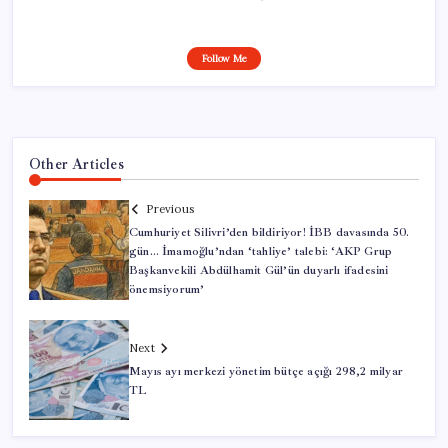
Follow Me
Other Articles
Previous
Cumhuriyet Silivri’den bildiriyor! İBB davasında 50.
gün… İmamoğlu’ndan ‘tahliye’ talebi: ‘AKP Grup
Başkanvekili Abdülhamit Gül’ün duyarlı ifadesini
önemsiyorum’
Next
Mayıs ayı merkezi yönetim bütçe açığı 298,2 milyar
TL