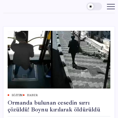
Skip
to
content
EĞITIM
HABER
Ormanda bulunan cesedin sırrı
çözüldü! Boynu kırılarak öldürüldü