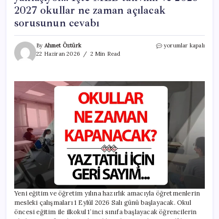
2027 okullar ne zaman açılacak
sorusunun cevabı
OKULLAR
By
Ahmet Öztürk
yorumlar kapalı
NE
22 Haziran 2026
2 Min Read
ZAMAN
KAPANACAK?
Karne
günü
yaklaşıyor…
İşte
MEB
takvimi
ve
2026-
2027
okullar
ne
zaman
açılacak
sorusunun
Yeni eğitim ve öğretim yılına hazırlık amacıyla öğretmenlerin
cevabı
mesleki çalışmaları 1 Eylül 2026 Salı günü başlayacak. Okul
için
öncesi eğitim ile ilkokul 1’inci sınıfa başlayacak öğrencilerin