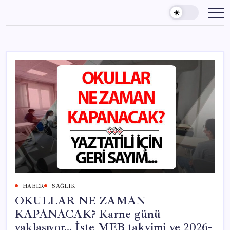
Skip
to
content
HABER
SAĞLIK
OKULLAR NE ZAMAN
KAPANACAK? Karne günü
yaklaşıyor… İşte MEB takvimi ve 2026-