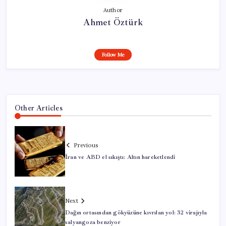
Author
Ahmet Öztürk
Follow Me
Other Articles
Previous
İran ve ABD el sıkıştı: Altın hareketlendi
Next
Dağın ortasından gökyüzüne kıvrılan yol: 32 virajıyla
salyangoza benziyor