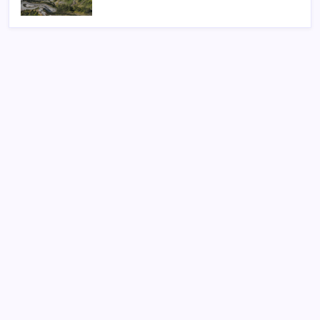
SON YAZILAR
Çıkarılabilir Bataryalı Telefonlar Geri Dönüyor
2026 AÖL 3. Dönem sınav sonuçları ne zaman
açıklanacak? Açık Öğretim Lisesi sınav sonuçları
nasıl ve nereden öğrenilir?
Türkiye, Suudi Arabistan ve Pakistan üçlü savunma
anlaşması imzaladı
Baş dönmesi şikayetiyle hastaneye gitti: Literatüre