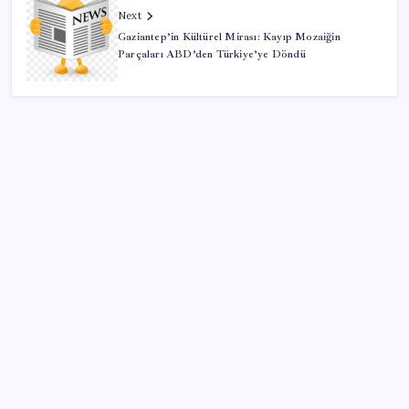
Next
Gaziantep’in Kültürel Mirası: Kayıp Mozaiğin
Parçaları ABD’den Türkiye’ye Döndü
SON YAZILAR
Çin pazarını altüst etmişti: Otomotiv devi Avrupa’ya
açıldı
Electronic Arts Satıldı
Petrol sert düştü: Hürmüz Boğazı’ndaki diplomatik