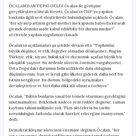
ÖCALAN’DAN TEPKİ GELDİ Öcalan ile görüşme
gerçekleştiren İmralı Heyeti, Öcalan’ın CHP’ye yapılan
baskınla ilgili sert eleştirilerde bulunduğunu açıkladı. Öcalan,
“Bir siyasi partinin genel merkezine kapısını balyozla kırarak
girmek demokraside kabul edilebilir bir durum mudur?”
sözleriyle yapılan uygulamayı kınadı.
Öcalan’ın açıklamaları şu şekilde devam etti: “Toplumlar,
büyük düşünce ve etik değerler olmadan dönüşemez. Bugün
Türkiye, etik, siyasi, hukuksal ve ekonomik açıdan büyük bir
sıkışıklık yaşıyor. Bu nedenle sürecin önemini vurguluyoruz.
Orta Doğu’daki durumun belirsizliklerle dolu olduğunu
düşünüyorum; İran ve İsrail gibi ülkeler giderek daha sert bir
tutum sergiliyor. Bu durum, bölgedeki ayrışmaları
derinleştiriyor ve bizi daha dikkatli olmaya zorluyor.”
Öcalan, “Bütün bunların yasal bir temele oturması gerektiğini
unutmamalıyız. Beklemek sadece yeni riskler doğurur; zaman
kaybına tahammülümüz yok. Tüm aktörlerin bu tarihi
sorumluluğun farkında olarak hareket edeceğine inanıyorum.”
dedi.
Demokratikleşme sürecinin önemine değinen Öcalan, “Bir
yasa çerçevesi, demokratikleşme sürecinin temel taşlarını