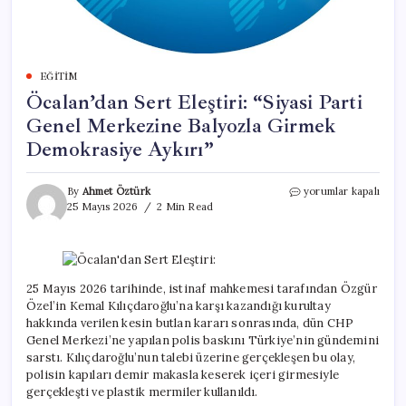
EĞITIM
Öcalan’dan Sert Eleştiri: “Siyasi Parti
Genel Merkezine Balyozla Girmek
Demokrasiye Aykırı”
Öcalan’dan
By
Ahmet Öztürk
yorumlar kapalı
Sert
25 Mayıs 2026
2 Min Read
Eleştiri:
“Siyasi
Parti
Genel
Merkezine
25 Mayıs 2026 tarihinde, istinaf mahkemesi tarafından Özgür
Balyozla
Özel’in Kemal Kılıçdaroğlu’na karşı kazandığı kurultay
Girmek
hakkında verilen kesin butlan kararı sonrasında, dün CHP
Demokrasiye
Genel Merkezi’ne yapılan polis baskını Türkiye’nin gündemini
Aykırı”
sarstı. Kılıçdaroğlu’nun talebi üzerine gerçekleşen bu olay,
için
polisin kapıları demir makasla keserek içeri girmesiyle
gerçekleşti ve plastik mermiler kullanıldı.