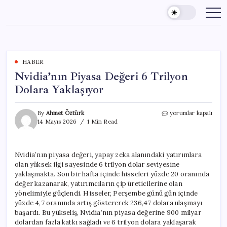
Skip
to
content
HABER
Nvidia’nın Piyasa Değeri 6 Trilyon
Dolara Yaklaşıyor
Nvidia’nın
By
Ahmet Öztürk
yorumlar kapalı
Piyasa
14 Mayıs 2026
1 Min Read
Değeri
6
Trilyon
Nvidia’nın piyasa değeri, yapay zeka alanındaki yatırımlara
Dolara
olan yüksek ilgi sayesinde 6 trilyon dolar seviyesine
Yaklaşıyor
için
yaklaşmakta. Son bir hafta içinde hisseleri yüzde 20 oranında
değer kazanarak, yatırımcıların çip üreticilerine olan
yönelimiyle güçlendi. Hisseler, Perşembe günü gün içinde
yüzde 4,7 oranında artış göstererek 236,47 dolara ulaşmayı
başardı. Bu yükseliş, Nvidia’nın piyasa değerine 900 milyar
dolardan fazla katkı sağladı ve 6 trilyon dolara yaklaşarak