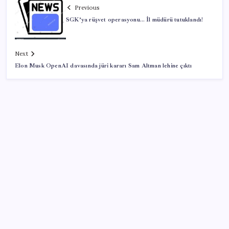
Previous
SGK’ya rüşvet operasyonu… İl müdürü tutuklandı!
Next
Elon Musk OpenAI davasında jüri kararı Sam Altman lehine çıktı
SON YAZILAR
‘Birazdan evinize gelecekler’ mesajını görünce
hayatı karardı
Döviz cinsi ticari kredilerde tarihi rekor