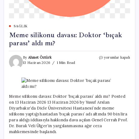
SAĞLIK
Meme silikonu davası: Doktor ‘bıçak
parası’ aldı mı?
Meme
By
Ahmet Öztürk
yorumlar kapalı
silikonu
13 Haziran 2026
1 Min Read
davası:
Doktor
‘bıçak
parası’
aldı
mı?
Meme silikonu davası: Doktor ‘bıçak parası’ aldı mı? Posted
için
on 13 Haziran 2026 13 Haziran 2026 by Yusuf Arslan
Diyarbakır’da Dicle Üniversitesi Hastanesi’nde meme
silikonu yaptığı hastadan ‘bıçak parası’ adı altında 90 bin lira
para aldığı iddiasıyla hakkında dava açılan Genel Cerrah Prof.
Dr. Burak Veli Ülger’in yargılanmasına ağır ceza
mahkemesinde başlandı.