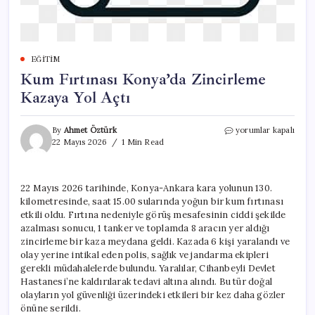
EĞITIM
Kum Fırtınası Konya’da Zincirleme
Kazaya Yol Açtı
Kum
By
Ahmet Öztürk
yorumlar kapalı
Fırtınası
22 Mayıs 2026
1 Min Read
Konya’da
Zincirleme
Kazaya
22 Mayıs 2026 tarihinde, Konya-Ankara kara yolunun 130.
Yol
kilometresinde, saat 15.00 sularında yoğun bir kum fırtınası
Açtı
için
etkili oldu. Fırtına nedeniyle görüş mesafesinin ciddi şekilde
azalması sonucu, 1 tanker ve toplamda 8 aracın yer aldığı
zincirleme bir kaza meydana geldi. Kazada 6 kişi yaralandı ve
olay yerine intikal eden polis, sağlık ve jandarma ekipleri
gerekli müdahalelerde bulundu. Yaralılar, Cihanbeyli Devlet
Hastanesi’ne kaldırılarak tedavi altına alındı. Bu tür doğal
olayların yol güvenliği üzerindeki etkileri bir kez daha gözler
önüne serildi.