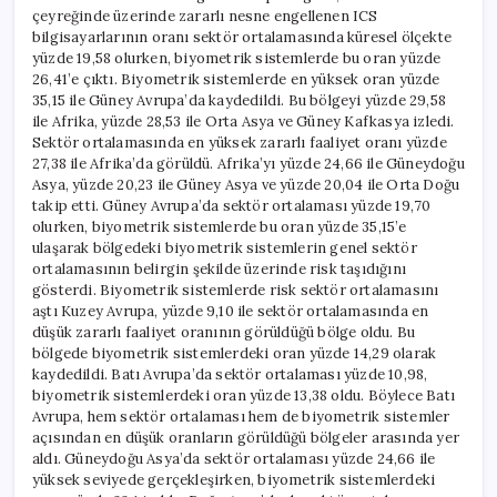
çeyreğinde üzerinde zararlı nesne engellenen ICS
bilgisayarlarının oranı sektör ortalamasında küresel ölçekte
yüzde 19,58 olurken, biyometrik sistemlerde bu oran yüzde
26,41’e çıktı. Biyometrik sistemlerde en yüksek oran yüzde
35,15 ile Güney Avrupa’da kaydedildi. Bu bölgeyi yüzde 29,58
ile Afrika, yüzde 28,53 ile Orta Asya ve Güney Kafkasya izledi.
Sektör ortalamasında en yüksek zararlı faaliyet oranı yüzde
27,38 ile Afrika’da görüldü. Afrika’yı yüzde 24,66 ile Güneydoğu
Asya, yüzde 20,23 ile Güney Asya ve yüzde 20,04 ile Orta Doğu
takip etti. Güney Avrupa’da sektör ortalaması yüzde 19,70
olurken, biyometrik sistemlerde bu oran yüzde 35,15’e
ulaşarak bölgedeki biyometrik sistemlerin genel sektör
ortalamasının belirgin şekilde üzerinde risk taşıdığını
gösterdi. Biyometrik sistemlerde risk sektör ortalamasını
aştı Kuzey Avrupa, yüzde 9,10 ile sektör ortalamasında en
düşük zararlı faaliyet oranının görüldüğü bölge oldu. Bu
bölgede biyometrik sistemlerdeki oran yüzde 14,29 olarak
kaydedildi. Batı Avrupa’da sektör ortalaması yüzde 10,98,
biyometrik sistemlerdeki oran yüzde 13,38 oldu. Böylece Batı
Avrupa, hem sektör ortalaması hem de biyometrik sistemler
açısından en düşük oranların görüldüğü bölgeler arasında yer
aldı. Güneydoğu Asya’da sektör ortalaması yüzde 24,66 ile
yüksek seviyede gerçekleşirken, biyometrik sistemlerdeki