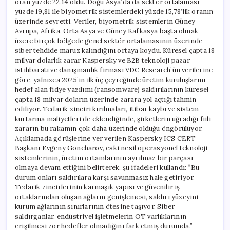
oran yüzde 22,14 oldu. Doğu Asya’da da sektör ortalaması
yüzde 19,81 ile biyometrik sistemlerdeki yüzde 15,78’lik oranın
üzerinde seyretti. Veriler, biyometrik sistemlerin Güney
Avrupa, Afrika, Orta Asya ve Güney Kafkasya başta olmak
üzere birçok bölgede genel sektör ortalamasının üzerinde
siber tehdide maruz kalındığını ortaya koydu. Küresel çapta 18
milyar dolarlık zarar Kaspersky ve B2B teknoloji pazar
istihbaratı ve danışmanlık firması VDC Research’ün verilerine
göre, yalnızca 2025’in ilk üç çeyreğinde üretim kuruluşlarını
hedef alan fidye yazılımı (ransomware) saldırılarının küresel
çapta 18 milyar doların üzerinde zarara yol açtığı tahmin
ediliyor. Tedarik zinciri kırılmaları, itibar kaybı ve sistem
kurtarma maliyetleri de eklendiğinde, şirketlerin uğradığı fiili
zararın bu rakamın çok daha üzerinde olduğu öngörülüyor.
Açıklamada görüşlerine yer verilen Kaspersky ICS CERT
Başkanı Evgeny Goncharov, eski nesil operasyonel teknoloji
sistemlerinin, üretim ortamlarının ayrılmaz bir parçası
olmaya devam ettiğini belirterek, şu ifadeleri kullandı: “Bu
durum onları saldırılara karşı savunmasız hale getiriyor.
Tedarik zincirlerinin karmaşık yapısı ve güvenilir iş
ortaklarından oluşan ağların genişlemesi, saldırı yüzeyini
kurum ağlarının sınırlarının ötesine taşıyor. Siber
saldırganlar, endüstriyel işletmelerin OT varlıklarının
erişilmesi zor hedefler olmadığını fark etmiş durumda.”