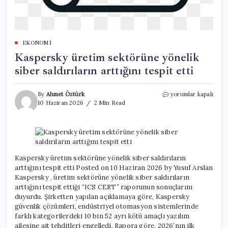
EKONOMI
Kaspersky üretim sektörüne yönelik
siber saldırıların arttığını tespit etti
Kaspersky
By
Ahmet Öztürk
yorumlar kapalı
üretim
10 Haziran 2026
2 Min Read
sektörüne
yönelik
siber
saldırıların
arttığını
tespit
Kaspersky üretim sektörüne yönelik siber saldırıların
etti
arttığını tespit etti Posted on 10 Haziran 2026 by Yusuf Arslan
için
Kaspersky , üretim sektörüne yönelik siber saldırıların
arttığını tespit ettiği “ICS CERT” raporunun sonuçlarını
duyurdu. Şirketten yapılan açıklamaya göre, Kaspersky
güvenlik çözümleri, endüstriyel otomasyon sistemlerinde
farklı kategorilerdeki 10 bin 52 ayrı kötü amaçlı yazılım
ailesine ait tehditleri engelledi. Rapora göre, 2026’nın ilk