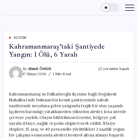
Skip
to
content
EĞITIM
Kahramanmaraş’taki Şantiyede
Yangın: 1 Ölü, 6 Yaralı
Kahramanmaraş’taki
By
Ahmet Öztürk
yorumlar kapalı
Şantiyede
17 Mayıs 2026
1 Min Read
Yangın:
1
Ölü,
Kahramanmaraş’ın Dulkadiroğlu ilçesine bağlı Doğukent
6
Mahallesi’nde bulunan bir konut şantiyesinde sabah
Yaralı
için
saatlerinde meydana gelen yangında trajik bir olay yaşandı.
İşçilerin barındığı yatakhaneden yükselen alevler, kısa sürede
çevreye yayıldı. Olayın bildirilmesi üzerine, bölgeye çok
sayıda itfaiye, sağlık ve polis ekipleri sevk edildi. İtfaiye
ekipleri, 15 araç ve 40 personelle yürüttükleri 3 saatlik yoğun
bir çalışma sonucunda alevleri kontrol altına almayı başardı.