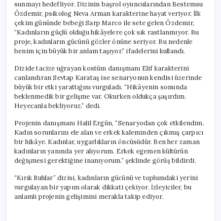
sunmayı hedefliyor. Dizinin başrol oyuncularından Bestemsu
Özdemir, psikolog Neva Arman karakterine hayat veriyor. İlk
çekim gününde bebeği Sarp Marco ile sete gelen Özdemir,
“Kadınların güçlü olduğu hikâyelere çok sık rastlanmıyor. Bu
proje, kadınların gücünü gözler önüne seriyor. Bu nedenle
benim için büyük bir anlam taşıyor.” ifadelerini kullandı.
Dizide tacize uğrayan kostüm danışmanı Elif karakterini
canlandıran Sevtap Karataş ise senaryonun kendisi üzerinde
büyük bir etki yarattığını vurguladı. “Hikâyenin sonunda
beklenmedik bir gelişme var. Okurken oldukça şaşırdım.
Heyecanla bekliyoruz.” dedi.
Projenin danışmanı Halil Ergün, “Senaryodan çok etkilendim.
Kadın sorunlarını ele alan ve erkek kaleminden çıkmış çarpıcı
bir hikâye. Kadınlar, uygarlıkların öncüsüdür. Ben her zaman
kadınların yanında yer alıyorum. Erkek egemen kültürün
değişmesi gerektiğine inanıyorum.” şeklinde görüş bildirdi.
“Kırık Ruhlar” dizisi, kadınların gücünü ve toplumdaki yerini
vurgulayan bir yapım olarak dikkati çekiyor. İzleyiciler, bu
anlamlı projenin gelişimini merakla takip ediyor.