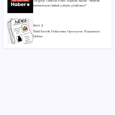
Yargıtay Onursal Daire Başkanı Aktan: “Mutlak
butlan kararı hukuk yoluyla çözülemez”
Next
Ünlü Estetik Doktoruna Operasyon: Uyuşturucu
İddiası
SON YAZILAR
Çin pazarını altüst etmişti: Otomotiv devi Avrupa’ya