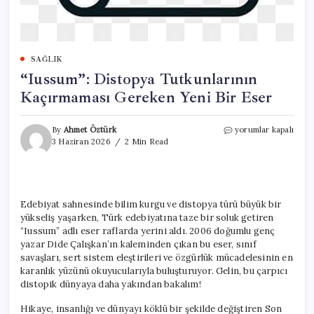
SAĞLIK
“Iussum”: Distopya Tutkunlarının
Kaçırmaması Gereken Yeni Bir Eser
“Iussum”:
By
Ahmet Öztürk
yorumlar kapalı
Distopya
3 Haziran 2026
2 Min Read
Tutkunlarının
Kaçırmaması
Gereken
Yeni
Bir
Edebiyat sahnesinde bilim kurgu ve distopya türü büyük bir
Eser
yükseliş yaşarken, Türk edebiyatına taze bir soluk getiren
için
“Iussum” adlı eser raflarda yerini aldı. 2006 doğumlu genç
yazar Dide Çalışkan’ın kaleminden çıkan bu eser, sınıf
savaşları, sert sistem eleştirileri ve özgürlük mücadelesinin en
karanlık yüzünü okuyucularıyla buluşturuyor. Gelin, bu çarpıcı
distopik dünyaya daha yakından bakalım!
Hikaye, insanlığı ve dünyayı köklü bir şekilde değiştiren Son