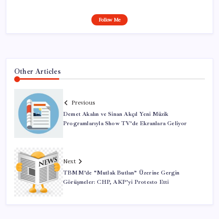
Follow Me
Other Articles
Previous
Demet Akalın ve Sinan Akçıl Yeni Müzik
Programlarıyla Show TV’de Ekranlara Geliyor
Next
TBMM’de “Mutlak Butlan” Üzerine Gergin
Görüşmeler: CHP, AKP’yi Protesto Etti