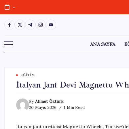
Skip
-
to
content
https://www.facebook.com/
https://twitter.com/
https://t.me/
https://www.instagram.com/
https://youtube.com/
ANA SAYFA
E
EĞITIM
İtalyan Jant Devi Magnetto Whe
By
Ahmet Öztürk
20 Mayıs 2026
1 Min Read
İtalyan jant üreticisi Magnetto Wheels, Türkiye’dek