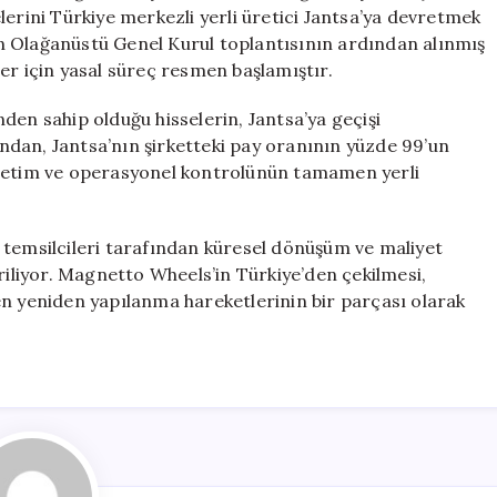
Türkiye
lerini Türkiye merkezli yerli üretici Jantsa’ya devretmek
Pazarından
len Olağanüstü Genel Kurul toplantısının ardından alınmış
Çekiliyor
mler için yasal süreç resmen başlamıştır.
için
den sahip olduğu hisselerin, Jantsa’ya geçişi
dan, Jantsa’nın şirketteki pay oranının yüzde 99’un
önetim ve operasyonel kontrolünün tamamen yerli
 temsilcileri tarafından küresel dönüşüm ve maliyet
riliyor. Magnetto Wheels’in Türkiye’den çekilmesi,
yeniden yapılanma hareketlerinin bir parçası olarak