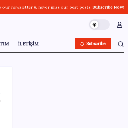
o our newsletter & never miss our best posts.
Subscribe Now!
TIM
İLETİŞİM
Subscribe
ı
SON YAZILAR
İklim zirvesi de milyarlar yutacak