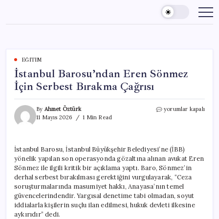
Skip
to
content
EĞITIM
İstanbul Barosu’ndan Eren Sönmez
İçin Serbest Bırakma Çağrısı
İstanbul
By
Ahmet Öztürk
yorumlar kapalı
Barosu’ndan
11 Mayıs 2026
1 Min Read
Eren
Sönmez
İçin
İstanbul Barosu, İstanbul Büyükşehir Belediyesi’ne (İBB)
Serbest
yönelik yapılan son operasyonda gözaltına alınan avukat Eren
Bırakma
Çağrısı
Sönmez ile ilgili kritik bir açıklama yaptı. Baro, Sönmez’in
için
derhal serbest bırakılması gerektiğini vurgulayarak, “Ceza
soruşturmalarında masumiyet hakkı, Anayasa’nın temel
güvencelerindendir. Yargısal denetime tabi olmadan, soyut
iddialarla kişilerin suçlu ilan edilmesi, hukuk devleti ilkesine
aykırıdır” dedi.