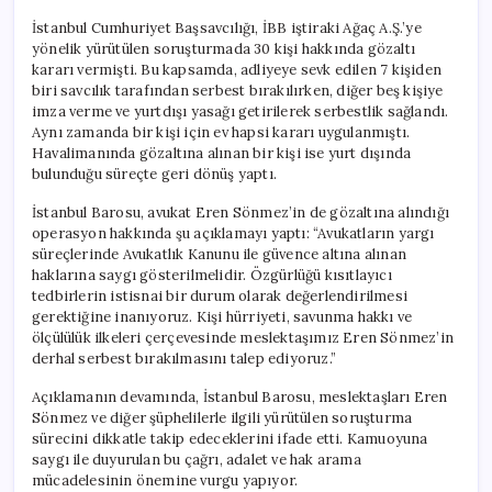
İstanbul Cumhuriyet Başsavcılığı, İBB iştiraki Ağaç A.Ş.’ye
yönelik yürütülen soruşturmada 30 kişi hakkında gözaltı
kararı vermişti. Bu kapsamda, adliyeye sevk edilen 7 kişiden
biri savcılık tarafından serbest bırakılırken, diğer beş kişiye
imza verme ve yurtdışı yasağı getirilerek serbestlik sağlandı.
Aynı zamanda bir kişi için ev hapsi kararı uygulanmıştı.
Havalimanında gözaltına alınan bir kişi ise yurt dışında
bulunduğu süreçte geri dönüş yaptı.
İstanbul Barosu, avukat Eren Sönmez’in de gözaltına alındığı
operasyon hakkında şu açıklamayı yaptı: “Avukatların yargı
süreçlerinde Avukatlık Kanunu ile güvence altına alınan
haklarına saygı gösterilmelidir. Özgürlüğü kısıtlayıcı
tedbirlerin istisnai bir durum olarak değerlendirilmesi
gerektiğine inanıyoruz. Kişi hürriyeti, savunma hakkı ve
ölçülülük ilkeleri çerçevesinde meslektaşımız Eren Sönmez’in
derhal serbest bırakılmasını talep ediyoruz.”
Açıklamanın devamında, İstanbul Barosu, meslektaşları Eren
Sönmez ve diğer şüphelilerle ilgili yürütülen soruşturma
sürecini dikkatle takip edeceklerini ifade etti. Kamuoyuna
saygı ile duyurulan bu çağrı, adalet ve hak arama
mücadelesinin önemine vurgu yapıyor.