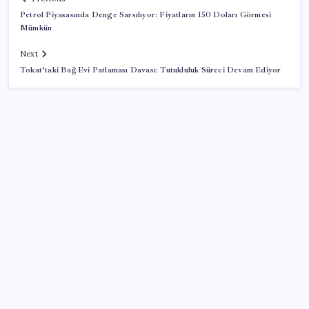
Petrol Piyasasında Denge Sarsılıyor: Fiyatların 150 Doları Görmesi
Mümkün
Next
Tokat’taki Bağ Evi Patlaması Davası: Tutukluluk Süreci Devam Ediyor
SON YAZILAR
İklim zirvesi de milyarlar yutacak
‘Çocuk güvenliği’ aykırılığı 1 milyar dolar ceza getirdi
Tüm dünyaya ‘tatil daveti’