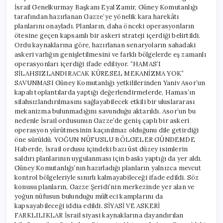
İsrail Genelkurmay Başkanı Eyal Zamir, Güney Komutanlığı
tarafından hazırlanan Gazze’ye yönelik kara harekâtı
planlarını onayladı. Planların, daha önceki operasyonların
ötesine geçen kapsamlı bir askeri strateji içerdiği belirtildi.
Ordu kaynaklarına göre, hazırlanan senaryoların sahadaki
askeri varlığın genişletilmesini ve farklı bölgelerde eş zamanlı
operasyonları içerdiği ifade ediliyor. “HAMAS’I
SİLAHSIZLANDIRACAK KÜRESEL MEKANİZMA YOK”
SAVUNMASI Güney Komutanlığı yetkililerinden Yaniv Asor’un
kapalı toplantılarda yaptığı değerlendirmelerde, Hamas’ın
silahsızlandırılmasını sağlayabilecek etkili bir uluslararası
mekanizma bulunmadığını savunduğu aktarıldı. Asor’un bu
nedenle İsrail ordusunun Gazze’de geniş çaplı bir askeri
operasyon yürütmesinin kaçınılmaz olduğunu dile getirdiği
öne sürüldü. YOĞUN NÜFUSLU BÖLGELER GÜNDEMDE
Haberde, İsrail ordusu içindeki bazı üst düzey isimlerin
saldırı planlarının uygulanması için baskı yaptığı da yer aldı.
Güney Komutanlığı’nın hazırladığı planların yalnızca mevcut
kontrol bölgeleriyle sınırlı kalmayabileceği ifade edildi. Söz
konusu planların, Gazze Şeridi’nin merkezinde yer alan ve
yoğun nüfusun bulunduğu mülteci kamplarını da
kapsayabileceği iddia edildi. SİYASİ VE ASKERİ
FARKLILIKLAR İsrail siyasi kaynaklarına dayandırılan