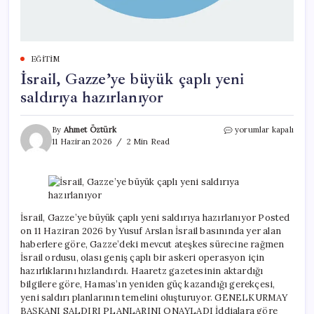
EĞITIM
İsrail, Gazze’ye büyük çaplı yeni
saldırıya hazırlanıyor
İsrail,
By
Ahmet Öztürk
yorumlar kapalı
Gazze’ye
11 Haziran 2026
2 Min Read
büyük
çaplı
yeni
saldırıya
hazırlanıyor
için
İsrail, Gazze’ye büyük çaplı yeni saldırıya hazırlanıyor Posted
on 11 Haziran 2026 by Yusuf Arslan İsrail basınında yer alan
haberlere göre, Gazze’deki mevcut ateşkes sürecine rağmen
İsrail ordusu, olası geniş çaplı bir askeri operasyon için
hazırlıklarını hızlandırdı. Haaretz gazetesinin aktardığı
bilgilere göre, Hamas’ın yeniden güç kazandığı gerekçesi,
yeni saldırı planlarının temelini oluşturuyor. GENELKURMAY
BAŞKANI SALDIRI PLANLARINI ONAYLADI İddialara göre