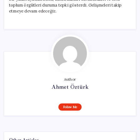
Ediyordu
toplum örgütleri duruma tepki gösterdi. Gelişmeleri takip
için
etmeye devam edeceğiz.
Author
Ahmet Öztürk
Follow Me
Other Articles