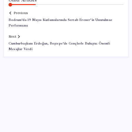
Previous
Bodrum’da 19 Mayıs Kutlamalarında Sertab Erener’in Unutulmaz
Performansı
Next
Cumhurbaşkanı Erdoğan, Beştepe’de Gençlerle Buluştu: Önemli
Mesajlar Verdi
SON YAZILAR
Electronic Arts Satıldı