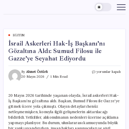
Skip
to
content
EĞITIM
İsrail Askerleri Hak-İş Başkanı’nı
Gözaltına Aldı: Sumud Filosu ile
Gazze’ye Seyahat Ediyordu
İsrail
By
Ahmet Öztürk
yorumlar kapalı
Askerleri
20 Mayıs 2026
1 Min Read
Hak-
İş
Başkanı’nı
20 Mayıs 2026 tarihinde yaşanan olayda, İsrail askerleri Hak-
Gözaltına
İş Başkanı’nı gözaltına aldı. Başkan, Sumud Filosu ile Gazze’ye
Aldı:
Sumud
gitmek üzere yola çıkmıştı. Olayın detayları henüz
Filosu
netleşmemişken, konuyla ilgili gelişmelerin aktarılacağı
ile
bildirildi. Yetkililer, alıkonulmanın nedenleri üzerine açıklama
Gazze’ye
yapmayı planlıyor. Bu durum, uluslararası kamuoyunda büyük
Seyahat
bir yankı uyandırırken, insan hakları savunucuları ve sivil