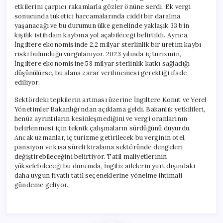
etkilerini çarpıcı rakamlarla gözler önüne serdi. Ek vergi
sonucunda tüketici harcamalarında ciddi bir daralma
yaşanacağı ve bu durumun ülke genelinde yaklaşık 33 bin
kişilik istihdam kaybına yol açabileceği belirtildi. Ayrıca,
İngiltere ekonomisinde 2,2 milyar sterlinlik bir üretim kaybı
riski bulunduğu vurgulanıyor. 2023 yılında iç turizmin,
İngiltere ekonomisine 58 milyar sterlinlik katkı sağladığı
düşünülürse, bu alana zarar verilmemesi gerektiği ifade
ediliyor.
Sektördeki tepkilerin artması üzerine İngiltere Konut ve Yerel
Yönetimler Bakanlığı’ndan açıklama geldi. Bakanlık yetkilileri,
henüz ayrıntıların kesinleşmediğini ve vergi oranlarının
belirlenmesi için teknik çalışmaların sürdüğünü duyurdu.
Ancak uzmanlar, iç turizme getirilecek bu verginin otel,
pansiyon ve kısa süreli kiralama sektöründe dengeleri
değiştirebileceğini belirtiyor. Tatil maliyetlerinin
yükselebileceği bu durumda, İngiliz ailelerin yurt dışındaki
daha uygun fiyatlı tatil seçeneklerine yönelme ihtimali
gündeme geliyor.