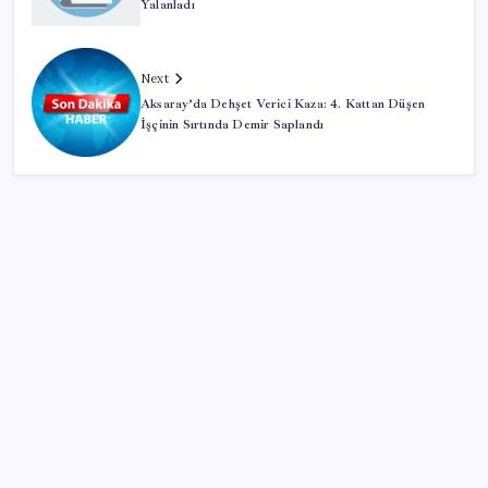
Yalanladı
Next
Aksaray’da Dehşet Verici Kaza: 4. Kattan Düşen
İşçinin Sırtında Demir Saplandı
SON YAZILAR
Bakan Kurum: Bu işler ahbap çavuş ilişkisiyle
yürümez