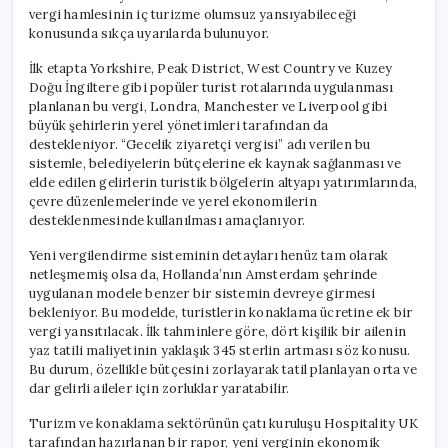
vergi hamlesinin iç turizme olumsuz yansıyabileceği
konusunda sıkça uyarılarda bulunuyor.
İlk etapta Yorkshire, Peak District, West Country ve Kuzey
Doğu İngiltere gibi popüler turist rotalarında uygulanması
planlanan bu vergi, Londra, Manchester ve Liverpool gibi
büyük şehirlerin yerel yönetimleri tarafından da
destekleniyor. “Gecelik ziyaretçi vergisi” adı verilen bu
sistemle, belediyelerin bütçelerine ek kaynak sağlanması ve
elde edilen gelirlerin turistik bölgelerin altyapı yatırımlarında,
çevre düzenlemelerinde ve yerel ekonomilerin
desteklenmesinde kullanılması amaçlanıyor.
Yeni vergilendirme sisteminin detayları henüz tam olarak
netleşmemiş olsa da, Hollanda’nın Amsterdam şehrinde
uygulanan modele benzer bir sistemin devreye girmesi
bekleniyor. Bu modelde, turistlerin konaklama ücretine ek bir
vergi yansıtılacak. İlk tahminlere göre, dört kişilik bir ailenin
yaz tatili maliyetinin yaklaşık 345 sterlin artması söz konusu.
Bu durum, özellikle bütçesini zorlayarak tatil planlayan orta ve
dar gelirli aileler için zorluklar yaratabilir.
Turizm ve konaklama sektörünün çatı kuruluşu Hospitality UK
tarafından hazırlanan bir rapor, yeni verginin ekonomik