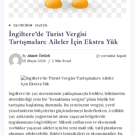
EKONOMI
HABER
İngiltere’de Turist Vergisi
Tartışmaları: Aileler İçin Ekstra Yük
İngiltere’de
By
Ahmet Öztürk
yorumlar kapalı
Turist
25 Mayıs 2026
2 Min Read
Vergisi
Tartışmaları:
Aileler
İçin
Ekstra
Yük
İngiltere’de yaz mevsiminin yaklaşmasıyla birlikte, hükümetin
için
desteklediği yeni bir “konaklama vergisi” planı büyük bir
tartışma başlatmış durumda. Bu yeni turist vergisi, yerel
yönetimlerin bütçelerini güçlendirmeyi hedeflerken, özellikle
yaz aylarında yoğun turist akını yaşayan bölgelerde
uygulanması öngörülüyor. Yüksek enflasyon ve ekonomik
zorluklar yaşayan aileler için bu yeni mali yük, tatil planlarını
olumsuz etkileyebilir. Sektör temsilcileri ve ekonomistler, bu