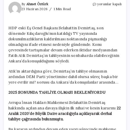
İktidar
By
Ahmet Öztürk
yorumlar kapalı
medyası
23 Haziran 2026
1 Min Read
Demirtaş’ın
tahliyesi
için
HDP eski Eş Genel Başkanı Selahattin Demirtaş, son
yeni
dönemde Kılıçdaroğlu’nun katıldığı TV yayınında
tarih
verdi
dokunulmazlıkların kaldırılması noktasında pişmanlığı
için
olmadığını ifade etmesi nedeniyle gündemde. Konu
çevresinde tartışmalar devam ederken iktidar medyasından
Fatih Atik Demirtaş’ın tahliyesinin sonbaharda olabileceğinin
Ankara’da konuşulduğunu söyledi.
Atik’in aktardığına göre, Demirtaş’ın tahliye olmasının
ardından DEM Parti yönetimine dahil olursa süreç başka bir
yere evrilir mi? sorusu da Ankara’da konuşulanlar arasında…
2025 SONUNDA TAHLİYE OLMASI BEKLENİYORDU
Avrupa İnsan Hakları Mahkemesi Selahattin Demirtaş
hakkında açılan ana davaya ilişkin ilk nihai ve kesin kararını
22
Aralık 2020’de Büyük Daire aracılığıyla açıklayarak derhal
tahliye çağrısında bulunmuştu.
Bu kararın ardından devam eden yargı sürecinde mahkeme,