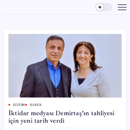
Skip
to
content
EĞITIM
HABER
İktidar medyası Demirtaş’ın tahliyesi
için yeni tarih verdi