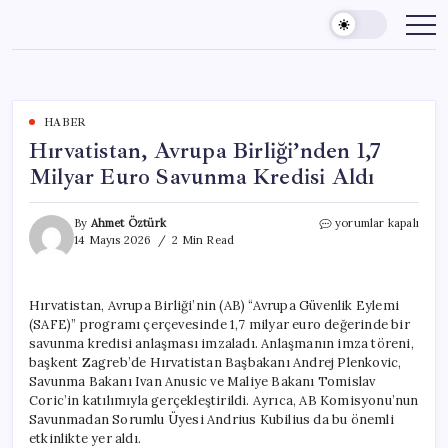
Skip
to
content
HABER
Hırvatistan, Avrupa Birliği’nden 1,7
Milyar Euro Savunma Kredisi Aldı
Hırvatistan,
By
Ahmet Öztürk
yorumlar kapalı
Avrupa
14 Mayıs 2026
2 Min Read
Birliği’nden
1,7
Milyar
Hırvatistan, Avrupa Birliği’nin (AB) “Avrupa Güvenlik Eylemi
Euro
(SAFE)” programı çerçevesinde 1,7 milyar euro değerinde bir
Savunma
Kredisi
savunma kredisi anlaşması imzaladı. Anlaşmanın imza töreni,
Aldı
başkent Zagreb’de Hırvatistan Başbakanı Andrej Plenkovic,
için
Savunma Bakanı Ivan Anusic ve Maliye Bakanı Tomislav
Coric’in katılımıyla gerçekleştirildi. Ayrıca, AB Komisyonu’nun
Savunmadan Sorumlu Üyesi Andrius Kubilius da bu önemli
etkinlikte yer aldı.