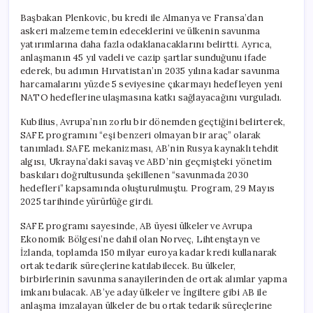
Başbakan Plenkovic, bu kredi ile Almanya ve Fransa’dan
askeri malzeme temin edeceklerini ve ülkenin savunma
yatırımlarına daha fazla odaklanacaklarını belirtti. Ayrıca,
anlaşmanın 45 yıl vadeli ve cazip şartlar sunduğunu ifade
ederek, bu adımın Hırvatistan’ın 2035 yılına kadar savunma
harcamalarını yüzde 5 seviyesine çıkarmayı hedefleyen yeni
NATO hedeflerine ulaşmasına katkı sağlayacağını vurguladı.
Kubilius, Avrupa’nın zorlu bir dönemden geçtiğini belirterek,
SAFE programını “eşi benzeri olmayan bir araç” olarak
tanımladı. SAFE mekanizması, AB’nin Rusya kaynaklı tehdit
algısı, Ukrayna’daki savaş ve ABD’nin geçmişteki yönetim
baskıları doğrultusunda şekillenen “savunmada 2030
hedefleri” kapsamında oluşturulmuştu. Program, 29 Mayıs
2025 tarihinde yürürlüğe girdi.
SAFE programı sayesinde, AB üyesi ülkeler ve Avrupa
Ekonomik Bölgesi’ne dahil olan Norveç, Lihtenştayn ve
İzlanda, toplamda 150 milyar euroya kadar kredi kullanarak
ortak tedarik süreçlerine katılabilecek. Bu ülkeler,
birbirlerinin savunma sanayilerinden de ortak alımlar yapma
imkanı bulacak. AB’ye aday ülkeler ve İngiltere gibi AB ile
anlaşma imzalayan ülkeler de bu ortak tedarik süreçlerine